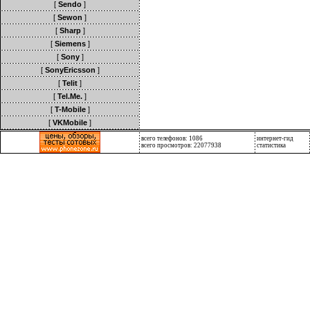
[
Sendo
]
[
Sewon
]
[
Sharp
]
[
Siemens
]
[
Sony
]
[
SonyEricsson
]
[
Telit
]
[
Tel.Me.
]
[
T-Mobile
]
[
VKMobile
]
всего телефонов: 1086
интернет-гид
всего просмотров: 22077938
статистика