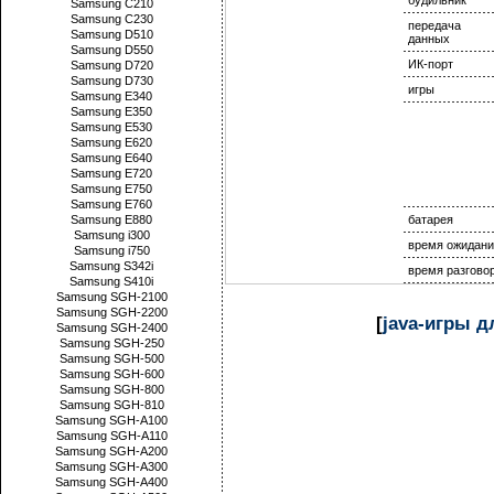
будильник
Samsung C210
Samsung C230
передача
Samsung D510
данных
Samsung D550
ИК-порт
Samsung D720
Samsung D730
игры
Samsung E340
Samsung E350
Samsung E530
Samsung E620
Samsung E640
Samsung E720
Samsung E750
Samsung E760
Samsung E880
батарея
Samsung i300
время ожидани
Samsung i750
Samsung S342i
время разгово
Samsung S410i
Samsung SGH-2100
Samsung SGH-2200
[
java-игры 
Samsung SGH-2400
Samsung SGH-250
Samsung SGH-500
Samsung SGH-600
Samsung SGH-800
Samsung SGH-810
Samsung SGH-A100
Samsung SGH-A110
Samsung SGH-A200
Samsung SGH-A300
Samsung SGH-A400