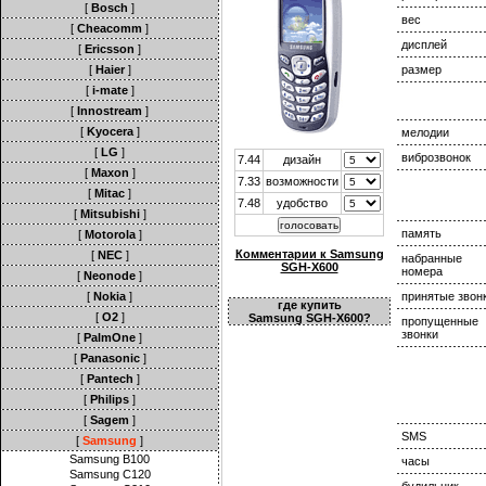
[
Bosch
]
вес
[
Cheacomm
]
дисплей
[
Ericsson
]
[
Haier
]
размер
[
i-mate
]
[
Innostream
]
[
Kyocera
]
мелодии
[
LG
]
виброзвонок
7.44
дизайн
[
Maxon
]
7.33
возможности
[
Mitac
]
7.48
удобство
[
Mitsubishi
]
память
[
Motorola
]
Комментарии к Samsung
[
NEC
]
набранные
SGH-X600
номера
[
Neonode
]
[
Nokia
]
принятые звон
где купить
[
O2
]
Samsung SGH-X600?
пропущенные
звонки
[
PalmOne
]
[
Panasonic
]
[
Pantech
]
[
Philips
]
[
Sagem
]
SMS
[
Samsung
]
Samsung B100
часы
Samsung C120