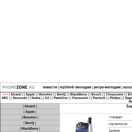
новости
|
mp3/m4r мелодии
|
ретро-мелодии
|
ката
»»»
[
Alcatel
] [
Apple
] [
Benefon
] [
BenQ
] [
BlackBerry
] [
Bosch
] [
Cheacomm
] [
Er
NEC
] [
Neonode
] [
Nokia
] [
O2
] [
PalmOne
] [
Panasonic
] [
Pantech
] [
Philips
] [
Sag
M
Sa
[
Alcatel
]
[
Apple
]
стандарт
[
Benefon
]
[
BenQ
]
год выпуска
[
BlackBerry
]
размер