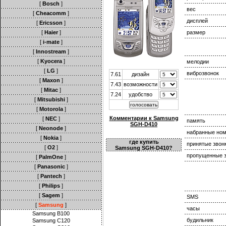
[
Bosch
]
вес
[
Cheacomm
]
дисплей
[
Ericsson
]
[
Haier
]
размер
[
i-mate
]
[
Innostream
]
[
Kyocera
]
мелодии
[
LG
]
виброзвонок
7.61
дизайн
[
Maxon
]
7.43
возможности
[
Mitac
]
7.24
удобство
[
Mitsubishi
]
[
Motorola
]
Комментарии к Samsung
[
NEC
]
память
SGH-D410
[
Neonode
]
набранные но
[
Nokia
]
где купить
принятые звон
[
O2
]
Samsung SGH-D410?
пропущенные з
[
PalmOne
]
[
Panasonic
]
[
Pantech
]
[
Philips
]
[
Sagem
]
SMS
[
Samsung
]
часы
Samsung B100
будильник
Samsung C120