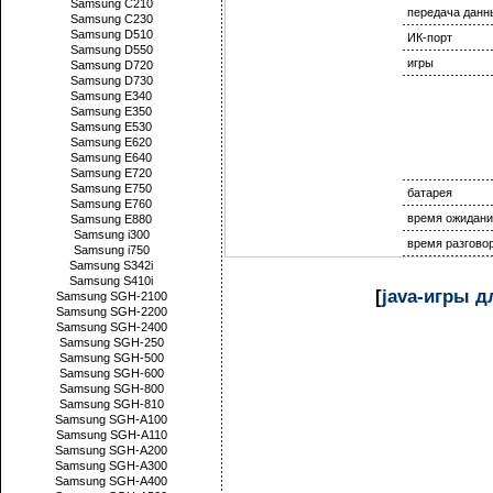
Samsung C210
передача данн
Samsung C230
Samsung D510
ИК-порт
Samsung D550
игры
Samsung D720
Samsung D730
Samsung E340
Samsung E350
Samsung E530
Samsung E620
Samsung E640
Samsung E720
Samsung E750
батарея
Samsung E760
время ожидани
Samsung E880
Samsung i300
время разгово
Samsung i750
Samsung S342i
Samsung S410i
[
java-игры 
Samsung SGH-2100
Samsung SGH-2200
Samsung SGH-2400
Samsung SGH-250
Samsung SGH-500
Samsung SGH-600
Samsung SGH-800
Samsung SGH-810
Samsung SGH-A100
Samsung SGH-A110
Samsung SGH-A200
Samsung SGH-A300
Samsung SGH-A400