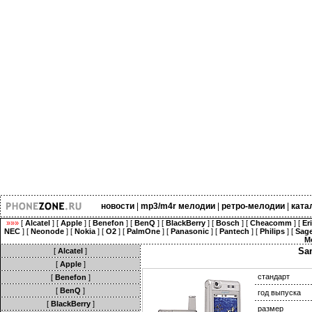
новости
|
mp3/m4r мелодии
|
ретро-мелодии
|
ката
»»»
[
Alcatel
] [
Apple
] [
Benefon
] [
BenQ
] [
BlackBerry
] [
Bosch
] [
Cheacomm
] [
Er
NEC
] [
Neonode
] [
Nokia
] [
O2
] [
PalmOne
] [
Panasonic
] [
Pantech
] [
Philips
] [
Sag
M
Sa
[
Alcatel
]
[
Apple
]
стандарт
[
Benefon
]
[
BenQ
]
год выпуска
[
BlackBerry
]
размер