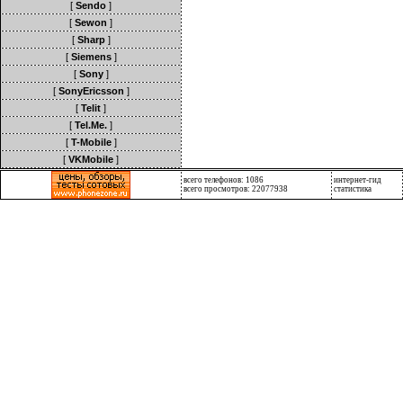
[
Sendo
]
[
Sewon
]
[
Sharp
]
[
Siemens
]
[
Sony
]
[
SonyEricsson
]
[
Telit
]
[
Tel.Me.
]
[
T-Mobile
]
[
VKMobile
]
всего телефонов: 1086
интернет-гид
всего просмотров: 22077938
статистика