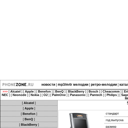
новости
|
mp3/m4r мелодии
|
ретро-мелодии
|
ката
»»»
[
Alcatel
] [
Apple
] [
Benefon
] [
BenQ
] [
BlackBerry
] [
Bosch
] [
Cheacomm
] [
Er
NEC
] [
Neonode
] [
Nokia
] [
O2
] [
PalmOne
] [
Panasonic
] [
Pantech
] [
Philips
] [
Sag
M
[
Alcatel
]
[
Apple
]
стандарт
[
Benefon
]
[
BenQ
]
год выпуска
[
BlackBerry
]
размер