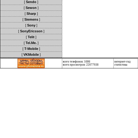
[
Sendo
]
[
Sewon
]
[
Sharp
]
[
Siemens
]
[
Sony
]
[
SonyEricsson
]
[
Telit
]
[
Tel.Me.
]
[
T-Mobile
]
[
VKMobile
]
всего телефонов: 1086
интернет-гид
всего просмотров: 22077938
статистика