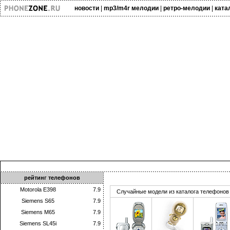
новости
|
mp3/m4r мелодии
|
ретро-мелодии
|
ката
рейтинг телефонов
Motorola E398
7.9
Случайные модели из
каталога телефонов
Siemens S65
7.9
Siemens M65
7.9
Siemens SL45i
7.9