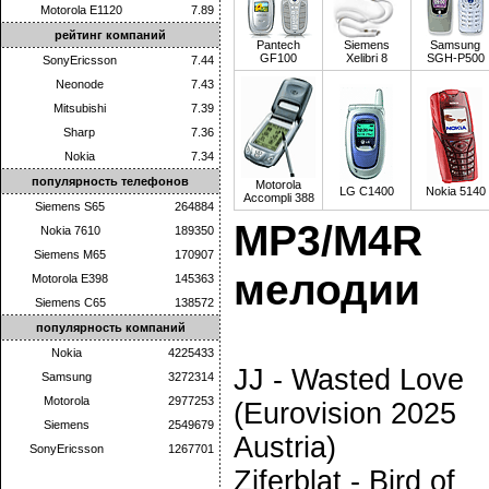
Motorola E1120
7.89
рейтинг компаний
Pantech
Siemens
Samsung
GF100
Xelibri 8
SGH-P500
SonyEricsson
7.44
Neonode
7.43
Mitsubishi
7.39
Sharp
7.36
Nokia
7.34
популярность телефонов
Motorola
LG C1400
Nokia 5140
Accompli 388
Siemens S65
264884
MP3/M4R
Nokia 7610
189350
Siemens M65
170907
мелодии
Motorola E398
145363
Siemens C65
138572
популярность компаний
Nokia
4225433
JJ - Wasted Love
Samsung
3272314
Motorola
2977253
(Eurovision 2025
Siemens
2549679
Austria)
SonyEricsson
1267701
Ziferblat - Bird of