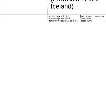
Iceland)
всего мелодий: 3160
гид интернет - ресурсов
всего телефонов: 1086
статистика
полифонических мелодий: 491
карта сайта