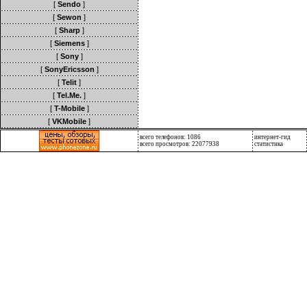
[
Sendo
]
[
Sewon
]
[
Sharp
]
[
Siemens
]
[
Sony
]
[
SonyEricsson
]
[
Telit
]
[
Tel.Me.
]
[
T-Mobile
]
[
VKMobile
]
всего телефонов: 1086
интернет-гид
всего просмотров: 22077938
статистика