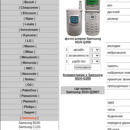
[
Bosch
]
вес
[
Cheacomm
]
дисплей
[
Ericsson
]
[
Haier
]
размер
[
i-mate
]
[
Innostream
]
[
Kyocera
]
фотогалерея Samsung
[
LG
]
SGH-Q200
мелодии
[
Maxon
]
1
дизайн
[
Mitac
]
виброзвонок
1
возможности
[
Mitsubishi
]
1
удобство
[
Motorola
]
память
[
NEC
]
набранные но
[
Neonode
]
Комментарии к Samsung
SGH-Q200
[
Nokia
]
принятые звон
[
O2
]
пропущенные з
где купить
[
PalmOne
]
Samsung SGH-Q200?
[
Panasonic
]
[
Pantech
]
SMS
[
Philips
]
часы
[
Sagem
]
будильник
[
Samsung
]
Samsung B100
передача данн
Samsung C120
ИК-порт