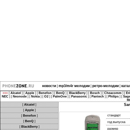
новости
|
mp3/m4r мелодии
|
ретро-мелодии
|
ката
»»»
[
Alcatel
] [
Apple
] [
Benefon
] [
BenQ
] [
BlackBerry
] [
Bosch
] [
Cheacomm
] [
Er
NEC
] [
Neonode
] [
Nokia
] [
O2
] [
PalmOne
] [
Panasonic
] [
Pantech
] [
Philips
] [
Sag
M
Sa
[
Alcatel
]
[
Apple
]
стандарт
[
Benefon
]
[
BenQ
]
год выпуска
[
BlackBerry
]
размер