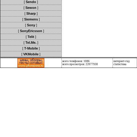
[
Sendo
]
[
Sewon
]
[
Sharp
]
[
Siemens
]
[
Sony
]
[
SonyEricsson
]
[
Telit
]
[
Tel.Me.
]
[
T-Mobile
]
[
VKMobile
]
всего телефонов: 1086
интернет-гид
всего просмотров: 22077938
статистика