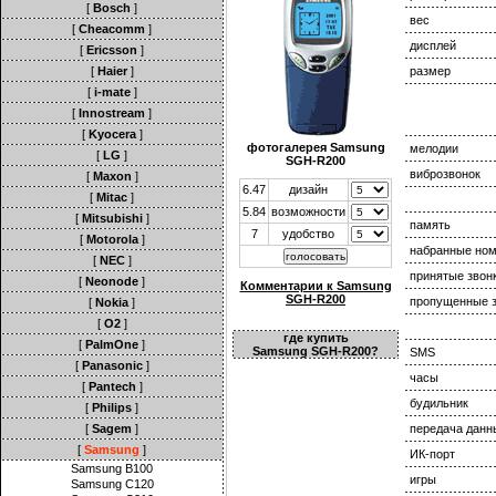
[
Bosch
]
вес
[
Cheacomm
]
дисплей
[
Ericsson
]
[
Haier
]
размер
[
i-mate
]
[
Innostream
]
[
Kyocera
]
фотогалерея Samsung
мелодии
[
LG
]
SGH-R200
виброзвонок
[
Maxon
]
6.47
дизайн
[
Mitac
]
5.84
возможности
[
Mitsubishi
]
память
7
удобство
[
Motorola
]
набранные но
[
NEC
]
принятые звон
[
Neonode
]
Комментарии к Samsung
SGH-R200
пропущенные з
[
Nokia
]
[
O2
]
где купить
[
PalmOne
]
Samsung SGH-R200?
SMS
[
Panasonic
]
часы
[
Pantech
]
будильник
[
Philips
]
[
Sagem
]
передача данн
[
Samsung
]
ИК-порт
Samsung B100
игры
Samsung C120