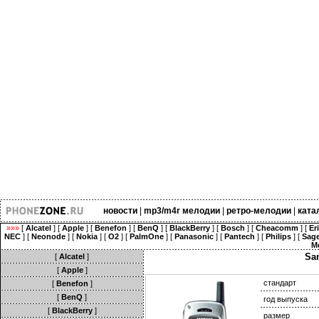
новости
|
mp3/m4r мелодии
|
ретро-мелодии
|
ката
»»»
[
Alcatel
] [
Apple
] [
Benefon
] [
BenQ
] [
BlackBerry
] [
Bosch
] [
Cheacomm
] [
Er
NEC
] [
Neonode
] [
Nokia
] [
O2
] [
PalmOne
] [
Panasonic
] [
Pantech
] [
Philips
] [
Sag
M
Sa
[
Alcatel
]
[
Apple
]
стандарт
[
Benefon
]
[
BenQ
]
год выпуска
[
BlackBerry
]
размер