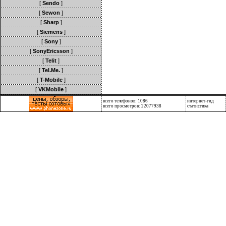
[
Sendo
]
[
Sewon
]
[
Sharp
]
[
Siemens
]
[
Sony
]
[
SonyEricsson
]
[
Telit
]
[
Tel.Me.
]
[
T-Mobile
]
[
VKMobile
]
всего телефонов: 1086
интернет-гид
всего просмотров: 22077938
статистика