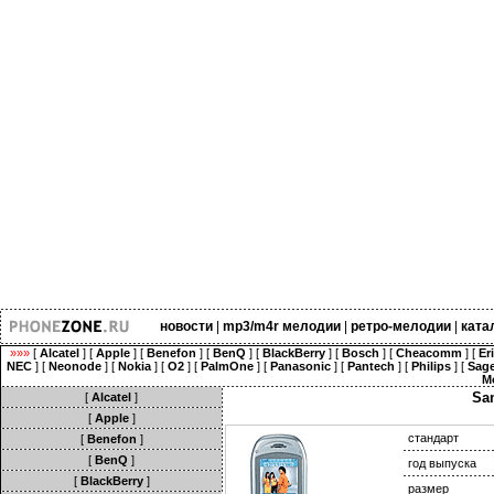
новости
|
mp3/m4r мелодии
|
ретро-мелодии
|
ката
»»»
[
Alcatel
] [
Apple
] [
Benefon
] [
BenQ
] [
BlackBerry
] [
Bosch
] [
Cheacomm
] [
Er
NEC
] [
Neonode
] [
Nokia
] [
O2
] [
PalmOne
] [
Panasonic
] [
Pantech
] [
Philips
] [
Sag
M
Sa
[
Alcatel
]
[
Apple
]
стандарт
[
Benefon
]
[
BenQ
]
год выпуска
[
BlackBerry
]
размер