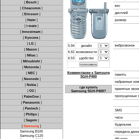
[
Bosch
]
вес
[
Cheacomm
]
дисплей
[
Ericsson
]
[
Haier
]
размер
[
i-mate
]
[
Innostream
]
[
Kyocera
]
[
LG
]
виброзвонок
5.94
дизайн
[
Maxon
]
6.82
возможности
[
Mitac
]
6.53
удобство
[
Mitsubishi
]
[
Motorola
]
Комментарии к Samsung
[
NEC
]
память
SGH-P400
[
Neonode
]
набранные но
[
Nokia
]
где купить
принятые звон
[
O2
]
Samsung SGH-P400?
пропущенные з
[
PalmOne
]
[
Panasonic
]
[
Pantech
]
SMS
[
Philips
]
часы
[
Sagem
]
будильник
[
Samsung
]
Samsung B100
передача данн
Samsung C120
ИК-порт