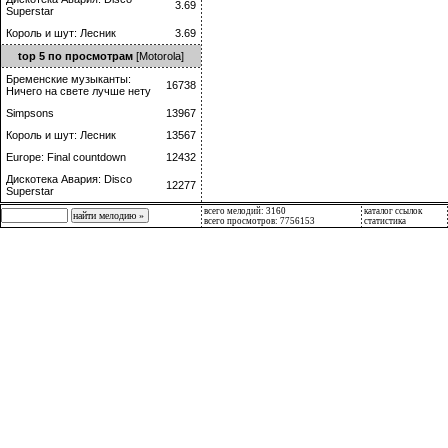
3.69
Superstar
Король и шут: Лесник
3.69
top 5 по просмотрам
[Motorola]
Бременские музыканты:
16738
Ничего на свете лучше нету
Simpsons
13967
Король и шут: Лесник
13567
Europe: Final countdown
12432
Дискотека Авария: Disco
12277
Superstar
всего мелодий: 3160
каталог ссылок
всего просмотров: 7756153
статистика