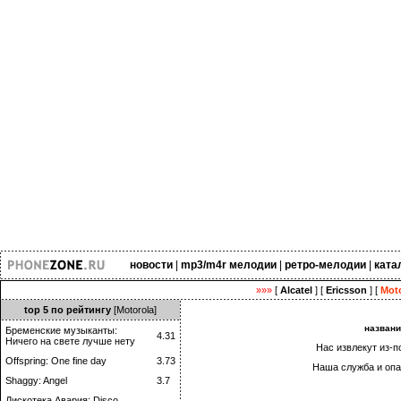
новости
|
mp3/m4r мелодии
|
ретро-мелодии
|
ката
»»»
[
Alcatel
] [
Ericsson
] [
Moto
top 5 по рейтингу
[Motorola]
назван
Бременские музыканты:
4.31
Ничего на свете лучше нету
Нас извлекут из-п
Offspring: One fine day
3.73
Наша служба и опа
Shaggy: Angel
3.7
Дискотека Авария: Disco