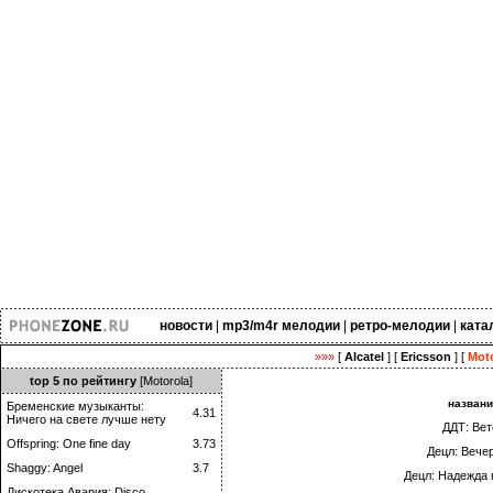
новости
|
mp3/m4r мелодии
|
ретро-мелодии
|
ката
»»»
[
Alcatel
] [
Ericsson
] [
Moto
top 5 по рейтингу
[Motorola]
назван
Бременские музыканты:
4.31
Ничего на свете лучше нету
ДДТ: Вет
Offspring: One fine day
3.73
Децл: Вече
Shaggy: Angel
3.7
Децл: Надежда 
Дискотека Авария: Disco