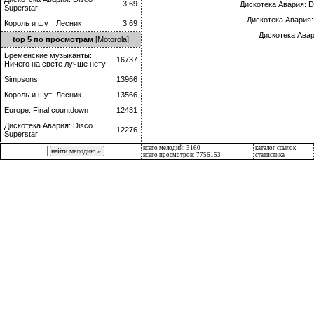
3.69
Дискотека Авария: D
Superstar
Дискотека Авария:
Король и шут: Лесник
3.69
Дискотека Авар
top 5 по просмотрам
[Motorola]
Бременские музыканты:
16737
Ничего на свете лучше нету
Simpsons
13966
Король и шут: Лесник
13566
Europe: Final countdown
12431
Дискотека Авария: Disco
12276
Superstar
всего мелодий: 3160
каталог ссылок
всего просмотров: 7756153
статистика