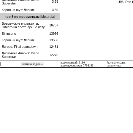
3.69
U96: Das 
Superstar
Король и шут: Лесник
3.69
top 5 по просмотрам
[Motorola]
Бременские музыканты:
16737
Ничего на свете лучше нету
Simpsons
13966
Король и шут: Лесник
13566
Europe: Final countdown
12431
Дискотека Авария: Disco
12276
Superstar
всего мелодий: 3160
каталог ссылок
всего просмотров: 7756153
статистика