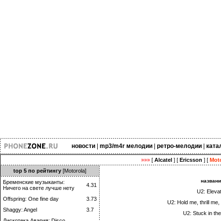
новости
|
mp3/m4r мелодии
|
ретро-мелодии
|
ката
»»»
[
Alcatel
] [
Ericsson
] [
Moto
top 5 по рейтингу
[Motorola]
назван
Бременские музыканты:
4.31
Ничего на свете лучше нету
U2: Elevat
Offspring: One fine day
3.73
U2: Hold me, thrill me,
Shaggy: Angel
3.7
U2: Stuck in t
Дискотека Авария: Disco