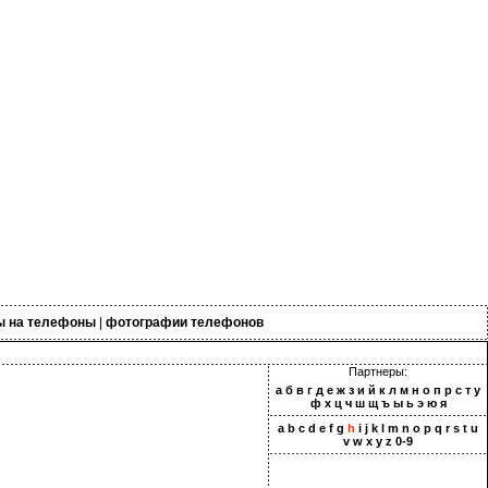
ы на телефоны
|
фотографии телефонов
Партнеры:
а
б
в
г
д
е
ж
з
и
й
к
л
м
н
о
п
р
с
т
у
ф
х
ц
ч
ш
щ
ъ
ы
ь
э
ю
я
a
b
c
d
e
f
g
h
i
j
k
l
m
n
o
p
q
r
s
t
u
v
w
x
y
z
0-9