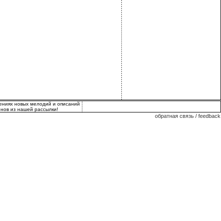
лениях новых мелодий и описаний
нов из нашей рассылки!
обратная связь / feedback