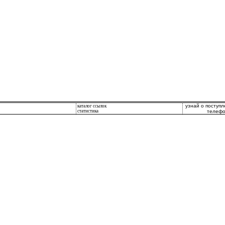
узнай о поступ
каталог ссылок
статистика
телефо