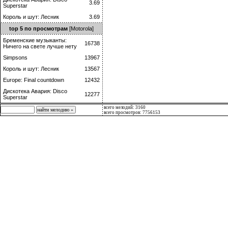
3.69
Superstar
Король и шут: Лесник
3.69
top 5 по просмотрам
[Motorola]
Бременские музыканты:
16738
Ничего на свете лучше нету
Simpsons
13967
Король и шут: Лесник
13567
Europe: Final countdown
12432
Дискотека Авария: Disco
12277
Superstar
всего мелодий: 3160
всего просмотров: 7756153