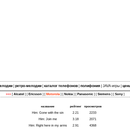
елодии
|
ретро-мелодии
|
каталог телефонов
|
полифония
|
JAVA-игры
|
цен
»»»
[
Alcatel
] [
Ericsson
] [
Motorola
] [
Nokia
] [
Panasonic
] [
Siemens
] [
Sony
]
название
рейтинг
просмотров
Him: Gone with the sin
2.21
2233
Him: Join me
3.18
2071
Him: Right here in my arms
2.91
4368