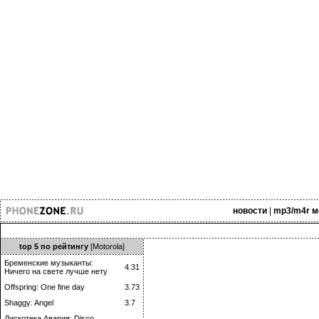
новости
|
mp3/m4r м
top 5 по рейтингу
[Motorola]
Бременские музыканты:
4.31
Ничего на свете лучше нету
Offspring: One fine day
3.73
Shaggy: Angel
3.7
Дискотека Авария: Disco