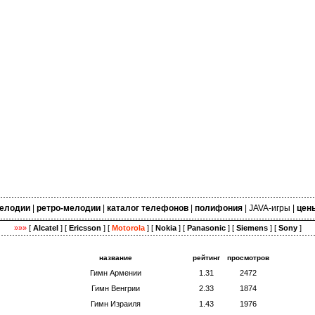
елодии
|
ретро-мелодии
|
каталог телефонов
|
полифония
|
JAVA-игры
|
цен
»»»
[
Alcatel
] [
Ericsson
] [
Motorola
] [
Nokia
] [
Panasonic
] [
Siemens
] [
Sony
]
название
рейтинг
просмотров
Гимн Армении
1.31
2472
Гимн Венгрии
2.33
1874
Гимн Израиля
1.43
1976