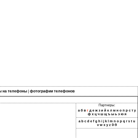
ы на телефоны
|
фотографии телефонов
Партнеры:
а
б
в
г
д
е
ж
з
и
й
к
л
м
н
о
п
р
с
т
у
ф
х
ц
ч
ш
щ
ъ
ы
ь
э
ю
я
a
b
c
d
e
f
g
h
i
j
k
l
m
n
o
p
q
r
s
t
u
v
w
x
y
z
0-9