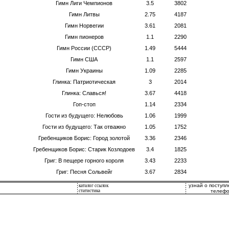
Гимн Лиги Чемпионов
3.5
3802
Гимн Литвы
2.75
4187
Гимн Норвегии
3.61
2081
Гимн пионеров
1.1
2290
Гимн России (СССР)
1.49
5444
Гимн США
1.1
2597
Гимн Украины
1.09
2285
Глинка: Патриотическая
3
2014
Глинка: Славься!
3.67
4418
Гоп-стоп
1.14
2334
Гости из будущего: Нелюбовь
1.06
1999
Гости из будущего: Так отважно
1.05
1752
Гребенщиков Борис: Город золотой
3.36
2346
Гребенщиков Борис: Старик Козлодоев
3.4
1825
Григ: В пещере горного короля
3.43
2233
Григ: Песня Сольвейг
3.67
2834
узнай о поступ
каталог ссылок
статистика
телефо