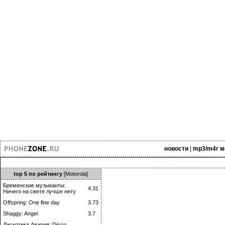
новости
|
mp3/m4r м
top 5 по рейтингу
[Motorola]
Бременские музыканты:
4.31
Ничего на свете лучше нету
Offspring: One fine day
3.73
Shaggy: Angel
3.7
Дискотека Авария: Disco