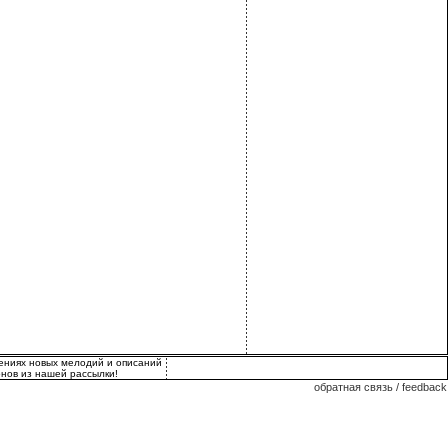
лениях новых мелодий и описаний
нов из нашей рассылки!
обратная связь / feedback