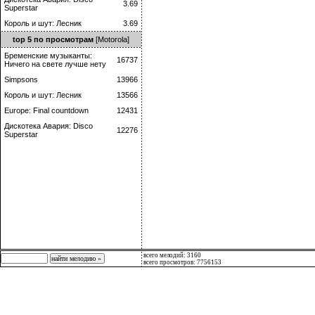
3.69
Superstar
Король и шут: Лесник
3.69
top 5 по просмотрам
[Motorola]
Бременские музыканты:
16737
Ничего на свете лучше нету
Simpsons
13966
Король и шут: Лесник
13566
Europe: Final countdown
12431
Дискотека Авария: Disco
12276
Superstar
всего мелодий: 3160
всего просмотров: 7756153