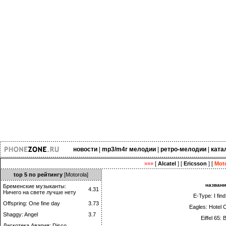
новости
|
mp3/m4r мелодии
|
ретро-мелодии
|
ката
»»»
[
Alcatel
] [
Ericsson
] [
Moto
top 5 по рейтингу
[Motorola]
назван
Бременские музыканты:
4.31
Ничего на свете лучше нету
E-Type: I fin
Offspring: One fine day
3.73
Eagles: Hotel C
Shaggy: Angel
3.7
Eiffel 65: 
Дискотека Авария: Disco