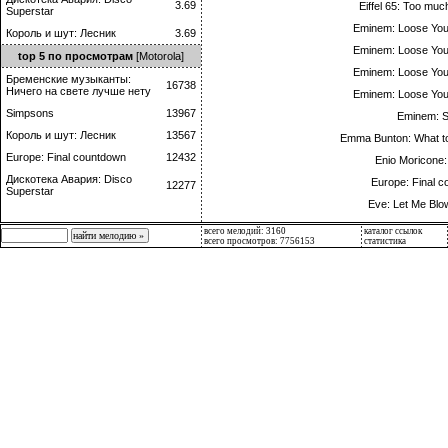
3.69
Eiffel 65: Too muc
Superstar
Eminem: Loose Yours
Король и шут: Лесник
3.69
Eminem: Loose Yours
top 5 по просмотрам
[Motorola]
Eminem: Loose Yours
Бременские музыканты:
16738
Ничего на свете лучше нету
Eminem: Loose Yours
Simpsons
13967
Eminem: S
Король и шут: Лесник
13567
Emma Bunton: What to
Europe: Final countdown
12432
Enio Moricone:
Дискотека Авария: Disco
Europe: Final 
12277
Superstar
Eve: Let Me Blo
всего мелодий: 3160
каталог ссылок
всего просмотров: 7756153
статистика