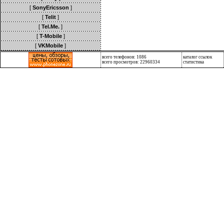
[
SonyEricsson
]
[
Telit
]
[
Tel.Me.
]
[
T-Mobile
]
[
VKMobile
]
всего телефонов: 1086
каталог ссылок
всего просмотров: 22960334
статистика