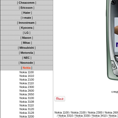
[
Cheacomm
]
[
Ericsson
]
[
Haier
]
[
i-mate
]
[
Innostream
]
[
Kyocera
]
[
LG
]
[
Maxon
]
[
Mitac
]
[
Mitsubishi
]
[
Motorola
]
[
NEC
]
[
Neonode
]
[
Nokia
]
Nokia 1100
Nokia 1610
Nokia 2100
Nokia 2110
Nokia 2300
Nokia 2600
след
Nokia 2650
Nokia 3100
Nokia 3108
Nokia 3110
Nokia 3120
Nokia 1100
/
Nokia 2100
/
Nokia 2300
/
Nokia 260
Nokia 3128
/
Nokia 3310
/
Nokia 3330
/
Nokia 3410
/
Nokia 
Nokia 3200