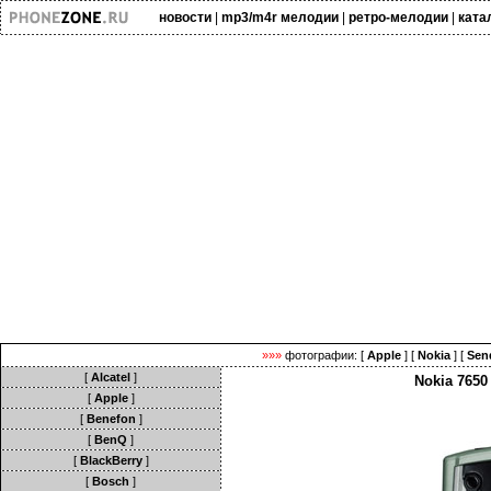
новости
|
mp3/m4r мелодии
|
ретро-мелодии
|
ката
»»»
фотографии
: [
Apple
] [
Nokia
] [
Sen
[
Alcatel
]
Nokia 7650
[
Apple
]
[
Benefon
]
[
BenQ
]
[
BlackBerry
]
[
Bosch
]