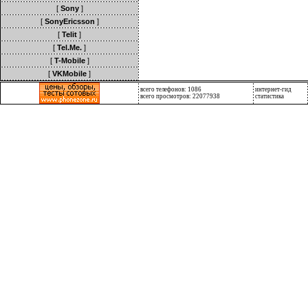
[
Sony
]
[
SonyEricsson
]
[
Telit
]
[
Tel.Me.
]
[
T-Mobile
]
[
VKMobile
]
всего телефонов: 1086
интернет-гид
всего просмотров: 22077938
статистика