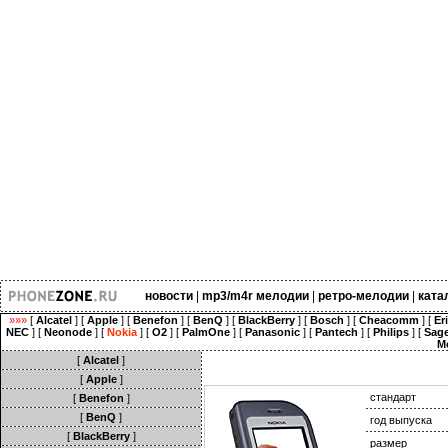
новости
|
mp3/m4r мелодии
|
ретро-мелодии
|
ката
»»»
[
Alcatel
] [
Apple
] [
Benefon
] [
BenQ
] [
BlackBerry
] [
Bosch
] [
Cheacomm
] [
Er
NEC
] [
Neonode
] [
Nokia
] [
O2
] [
PalmOne
] [
Panasonic
] [
Pantech
] [
Philips
] [
Sag
M
[
Alcatel
]
[
Apple
]
стандарт
[
Benefon
]
[
BenQ
]
год выпуска
[
BlackBerry
]
размер