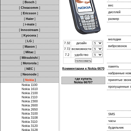
[
Bosch
]
вес
[
Cheacomm
]
дисплей
[
Ericsson
]
[
Haier
]
размер
[
i-mate
]
[
Innostream
]
[
Kyocera
]
мелодии
[
LG
]
7.32
дизайн
виброзвонок
[
Maxon
]
7.72
возможности
[
Mitac
]
7.2
удобство
[
Mitsubishi
]
[
Motorola
]
память
Комментарии к Nokia 6670
[
NEC
]
набранные но
[
Neonode
]
где купить
[
Nokia
]
принятые звон
Nokia 6670?
Nokia 1100
пропущенные з
Nokia 1610
Nokia 2100
Nokia 2110
Nokia 2300
Nokia 2600
Nokia 2650
Nokia 3100
SMS
Nokia 3108
часы
Nokia 3110
Nokia 3120
будильник
Nokia 3128