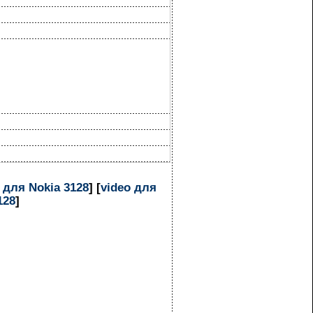
 для Nokia 3128
] [
video для
128
]