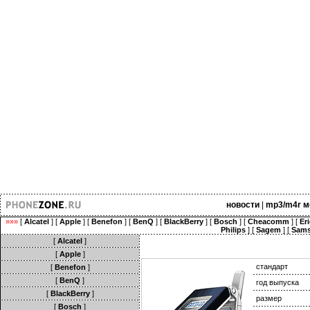
новости
|
mp3/m4r м
»»»
[
Alcatel
] [
Apple
] [
Benefon
] [
BenQ
] [
BlackBerry
] [
Bosch
] [
Cheacomm
] [
Er
Philips
] [
Sagem
] [
Sam
[
Alcatel
]
[
Apple
]
стандарт
[
Benefon
]
[
BenQ
]
год выпуска
[
BlackBerry
]
размер
[
Bosch
]