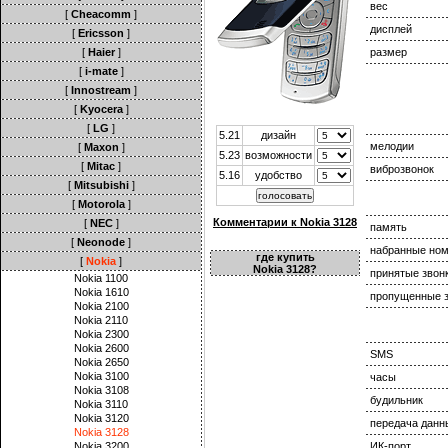
вес
[
Cheacomm
]
дисплей
[
Ericsson
]
[
Haier
]
размер
[
i-mate
]
[
Innostream
]
[
Kyocera
]
[
LG
]
5.21
дизайн
мелодии
[
Maxon
]
5.23
возможности
[
Mitac
]
виброзвонок
5.16
удобство
[
Mitsubishi
]
[
Motorola
]
Комментарии к Nokia 3128
[
NEC
]
память
[
Neonode
]
набранные но
где купить
[
Nokia
]
Nokia 3128?
принятые звон
Nokia 1100
Nokia 1610
пропущенные з
Nokia 2100
Nokia 2110
Nokia 2300
Nokia 2600
SMS
Nokia 2650
Nokia 3100
часы
Nokia 3108
будильник
Nokia 3110
Nokia 3120
передача данн
Nokia 3128
Nokia 3200
ИК-порт