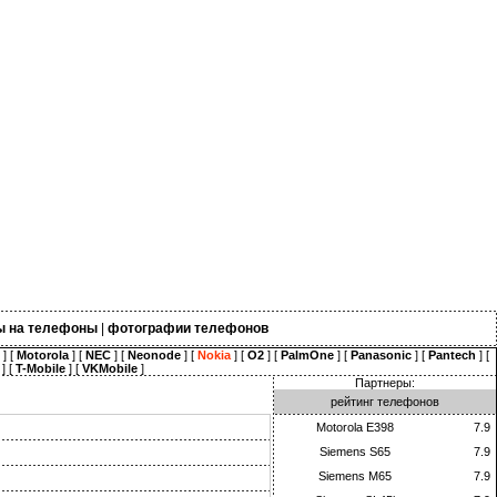
ы на телефоны
|
фотографии телефонов
] [
Motorola
] [
NEC
] [
Neonode
] [
Nokia
] [
O2
] [
PalmOne
] [
Panasonic
] [
Pantech
] [
] [
T-Mobile
] [
VKMobile
]
Партнеры:
рейтинг телефонов
Motorola E398
7.9
Siemens S65
7.9
Siemens M65
7.9