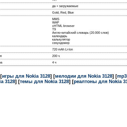
да + загружаемые
Gold, Red, Blue
MMS
WAP
xHTML browser
T9
Англо-китайский словарь (20.000 слов)
календарь
калькулятор
секундомер
720 mAh Li-Ion
я
200 ч
ра
4 ч
 [
игры для Nokia 3128
] [
мелодии для Nokia 3128
] [
mp3
ia 3128
] [
темы для Nokia 3128
] [
реалтоны для Nokia 3