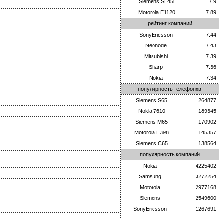
Siemens SL45i
7.9
Motorola E1120
7.89
рейтинг компаний
SonyEricsson
7.44
Neonode
7.43
Mitsubishi
7.39
Sharp
7.36
Nokia
7.34
популярность телефонов
Siemens S65
264877
Nokia 7610
189345
Siemens M65
170902
Motorola E398
145357
Siemens C65
138564
популярность компаний
Nokia
4225402
Samsung
3272254
Motorola
2977168
Siemens
2549600
SonyEricsson
1267691