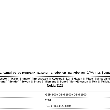
елодии
|
ретро-мелодии
|
каталог телефонов
|
полифония
|
JAVA-игры
|
цен
icsson
] [
Haier
] [
i-mate
] [
Innostream
] [
Kyocera
] [
LG
] [
Maxon
] [
Mitac
] [
Mitsubishi
sung
] [
Sendo
] [
Sewon
] [
Sharp
] [
Siemens
] [
Sony
] [
SonyEricsson
] [
Telit
] [
Tel.Me.
Nokia 3128
GSM 900 / GSM 1800 / GSM 1900
2004 г.
79.9 х 41.6 х 20.8 мм