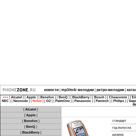
новости
|
mp3/m4r мелодии
|
ретро-мелодии
|
ката
»»»
[
Alcatel
] [
Apple
] [
Benefon
] [
BenQ
] [
BlackBerry
] [
Bosch
] [
Cheacomm
] [
Er
NEC
] [
Neonode
] [
Nokia
] [
O2
] [
PalmOne
] [
Panasonic
] [
Pantech
] [
Philips
] [
Sag
M
[
Alcatel
]
[
Apple
]
стандарт
[
Benefon
]
[
BenQ
]
год выпуска
[
BlackBerry
]
размер