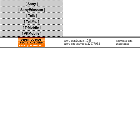
[
Sony
]
[
SonyEricsson
]
[
Telit
]
[
Tel.Me.
]
[
T-Mobile
]
[
VKMobile
]
всего телефонов: 1086
интернет-гид
всего просмотров: 22077938
статистика