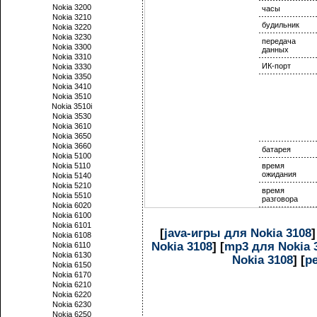
Nokia 3200
часы
Nokia 3210
будильник
Nokia 3220
Nokia 3230
передача
Nokia 3300
данных
Nokia 3310
ИК-порт
Nokia 3330
Nokia 3350
Nokia 3410
Nokia 3510
Nokia 3510i
Nokia 3530
Nokia 3610
Nokia 3650
Nokia 3660
батарея
Nokia 5100
Nokia 5110
время
ожидания
Nokia 5140
Nokia 5210
время
Nokia 5510
разговора
Nokia 6020
Nokia 6100
Nokia 6101
[
java-игры для Nokia 3108
]
Nokia 6108
Nokia 3108
] [
mp3 для Nokia 
Nokia 6110
Nokia 6130
Nokia 3108
] [
р
Nokia 6150
Nokia 6170
Nokia 6210
Nokia 6220
Nokia 6230
Nokia 6250