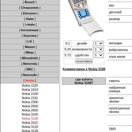
[
Bosch
]
вес
[
Cheacomm
]
дисплей
[
Ericsson
]
[
Haier
]
размер
[
i-mate
]
[
Innostream
]
[
Kyocera
]
[
LG
]
мелодии
6.2
дизайн
[
Maxon
]
5.24
возможности
виброзвонок
[
Mitac
]
5.73
удобство
язык меню
[
Mitsubishi
]
[
Motorola
]
Комментарии к Nokia 3108
[
NEC
]
[
Neonode
]
где купить
[
Nokia
]
память
Nokia 3108?
Nokia 1100
набранные
Nokia 1610
номера
Nokia 2100
Nokia 2110
принятые
звонки
Nokia 2300
Nokia 2600
пропущенные
Nokia 2650
звонки
Nokia 3100
Nokia 3108
Nokia 3110
Nokia 3120
SMS
Nokia 3128