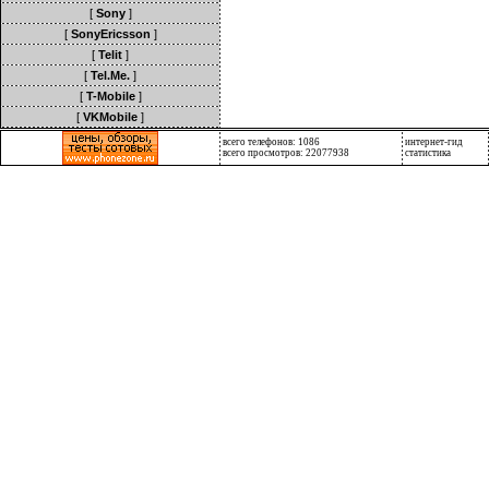
[
Sony
]
[
SonyEricsson
]
[
Telit
]
[
Tel.Me.
]
[
T-Mobile
]
[
VKMobile
]
всего телефонов: 1086
интернет-гид
всего просмотров: 22077938
статистика