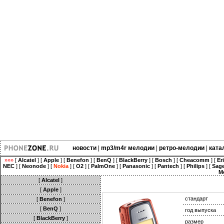
новости
|
mp3/m4r мелодии
|
ретро-мелодии
|
ката
»»»
[
Alcatel
] [
Apple
] [
Benefon
] [
BenQ
] [
BlackBerry
] [
Bosch
] [
Cheacomm
] [
Er
NEC
] [
Neonode
] [
Nokia
] [
O2
] [
PalmOne
] [
Panasonic
] [
Pantech
] [
Philips
] [
Sag
M
[
Alcatel
]
[
Apple
]
стандарт
[
Benefon
]
[
BenQ
]
год выпуска
[
BlackBerry
]
размер