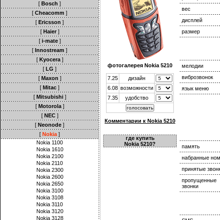
[
Bosch
]
вес
[
Cheacomm
]
дисплей
[
Ericsson
]
[
Haier
]
размер
[
i-mate
]
[
Innostream
]
[
Kyocera
]
фотогалерея Nokia 5210
мелодии
[
LG
]
виброзвонок
[
Maxon
]
7.25
дизайн
[
Mitac
]
6.08
возможности
язык меню
[
Mitsubishi
]
7.35
удобство
[
Motorola
]
[
NEC
]
Комментарии к Nokia 5210
[
Neonode
]
[
Nokia
]
где купить
Nokia 1100
Nokia 5210?
память
Nokia 1610
Nokia 2100
набранные но
Nokia 2110
принятые звон
Nokia 2300
Nokia 2600
пропущенные
Nokia 2650
звонки
Nokia 3100
Nokia 3108
Nokia 3110
Nokia 3120
Nokia 3128