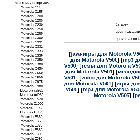
Motorola Accompli 388
Motorola C115
Motorola C155
Motorola C200
Motorola C205
батарея
Motorola C230
Motorola C250
время ожидани
Motorola C289
Motorola C300
время разгово
Motorola C331
Motorola C332
Motorola C333
[
java-игры для Motorola V5
Motorola C336
для Motorola V500
] [
mp3 дл
Motorola C350
Motorola C380
V500
] [
темы для Motorola V5
Motorola C450
для Motorola V501
] [
мелодии
Motorola C550
V501
] [
video для Motorola V5
Motorola C650
Motorola C975
для Motorola V501
] [
игры для
Motorola C980
V505
] [
mp3 для Motorola V50
Motorola cd920
Motorola V505
] [
р
Motorola cd930
Motorola D520
Motorola E1000
Motorola E1060
Motorola E1120
Motorola E360
Motorola E365
Motorola E375
Motorola E380
Motorola E390
Motorola E398