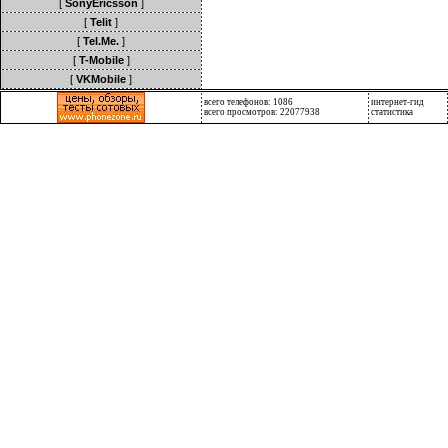
[
SonyEricsson
]
[
Telit
]
[
Tel.Me.
]
[
T-Mobile
]
[
VKMobile
]
всего телефонов: 1086
интернет-гид
всего просмотров: 22077938
статистика