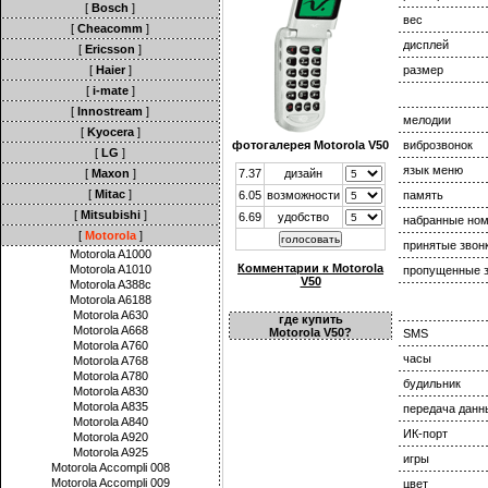
[
Bosch
]
вес
[
Cheacomm
]
дисплей
[
Ericsson
]
[
Haier
]
размер
[
i-mate
]
[
Innostream
]
мелодии
[
Kyocera
]
фотогалерея Motorola V50
виброзвонок
[
LG
]
язык меню
[
Maxon
]
7.37
дизайн
[
Mitac
]
6.05
возможности
память
[
Mitsubishi
]
6.69
удобство
набранные но
[
Motorola
]
принятые звон
Motorola A1000
Комментарии к Motorola
Motorola A1010
пропущенные з
V50
Motorola A388c
Motorola A6188
Motorola A630
где купить
Motorola A668
Motorola V50?
SMS
Motorola A760
часы
Motorola A768
Motorola A780
будильник
Motorola A830
Motorola A835
передача данн
Motorola A840
ИК-порт
Motorola A920
Motorola A925
игры
Motorola Accompli 008
Motorola Accompli 009
цвет