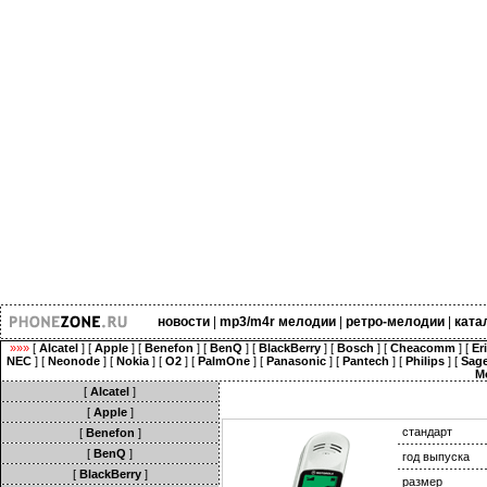
новости
|
mp3/m4r мелодии
|
ретро-мелодии
|
ката
»»»
[
Alcatel
] [
Apple
] [
Benefon
] [
BenQ
] [
BlackBerry
] [
Bosch
] [
Cheacomm
] [
Er
NEC
] [
Neonode
] [
Nokia
] [
O2
] [
PalmOne
] [
Panasonic
] [
Pantech
] [
Philips
] [
Sag
M
[
Alcatel
]
[
Apple
]
стандарт
[
Benefon
]
[
BenQ
]
год выпуска
[
BlackBerry
]
размер