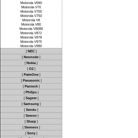
Motorola V690
Motorola V70
Motorola V700
Motorola V750
Motorola V8
Motorola V80
Motorola V8088
Motorola V872
Motorola V878
Motorola V975
Motorola V980
[
NEC
]
[
Neonode
]
[
Nokia
]
[
O2
]
[
PalmOne
]
[
Panasonic
]
[
Pantech
]
[
Philips
]
[
Sagem
]
[
Samsung
]
[
Sendo
]
[
Sewon
]
[
Sharp
]
[
Siemens
]
[
Sony
]