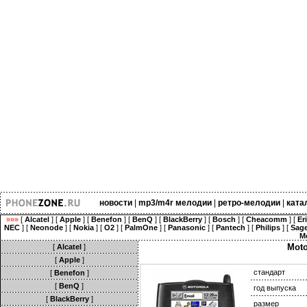
новости
|
mp3/m4r мелодии
|
ретро-мелодии
|
ката
»»»
[
Alcatel
] [
Apple
] [
Benefon
] [
BenQ
] [
BlackBerry
] [
Bosch
] [
Cheacomm
] [
Er
NEC
] [
Neonode
] [
Nokia
] [
O2
] [
PalmOne
] [
Panasonic
] [
Pantech
] [
Philips
] [
Sag
M
Moto
[
Alcatel
]
[
Apple
]
стандарт
[
Benefon
]
[
BenQ
]
год выпуска
[
BlackBerry
]
размер