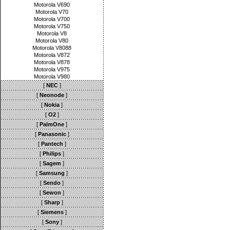
Motorola V690
Motorola V70
Motorola V700
Motorola V750
Motorola V8
Motorola V80
Motorola V8088
Motorola V872
Motorola V878
Motorola V975
Motorola V980
[
NEC
]
[
Neonode
]
[
Nokia
]
[
O2
]
[
PalmOne
]
[
Panasonic
]
[
Pantech
]
[
Philips
]
[
Sagem
]
[
Samsung
]
[
Sendo
]
[
Sewon
]
[
Sharp
]
[
Siemens
]
[
Sony
]