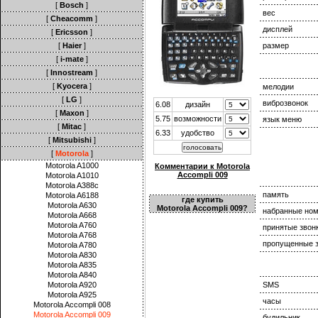
[
Bosch
]
вес
[
Cheacomm
]
дисплей
[
Ericsson
]
[
Haier
]
размер
[
i-mate
]
[
Innostream
]
[
Kyocera
]
мелодии
[
LG
]
виброзвонок
6.08
дизайн
[
Maxon
]
5.75
возможности
язык меню
[
Mitac
]
6.33
удобство
[
Mitsubishi
]
[
Motorola
]
Motorola A1000
Комментарии к Motorola
Accompli 009
Motorola A1010
Motorola A388c
память
Motorola A6188
где купить
Motorola A630
Motorola Accompli 009?
набранные но
Motorola A668
Motorola A760
принятые звон
Motorola A768
пропущенные з
Motorola A780
Motorola A830
Motorola A835
Motorola A840
Motorola A920
SMS
Motorola A925
часы
Motorola Accompli 008
Motorola Accompli 009
будильник