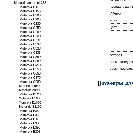
Motorola Accompli 388
передача данн
Motorola C115
Motorola C155
ИК-порт
Motorola C200
Motorola C205
игры
Motorola C230
цвет
Motorola C250
Motorola C289
Motorola C300
Motorola C331
Motorola C332
Motorola C333
Motorola C336
батарея
Motorola C350
Motorola C380
время ожидани
Motorola C450
время разгово
Motorola C550
Motorola C650
Motorola C975
Motorola C980
[
java-игры дл
Motorola cd920
Motorola cd930
Motorola D520
Motorola E1000
Motorola E1060
Motorola E1120
Motorola E360
Motorola E365
Motorola E375
Motorola E380
Motorola E390
Motorola E398