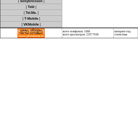
[
SonyEricsson
]
[
Telit
]
[
Tel.Me.
]
[
T-Mobile
]
[
VKMobile
]
всего телефонов: 1086
интернет-гид
всего просмотров: 22077938
статистика