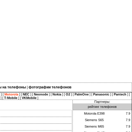
ы на телефоны
|
фотографии телефонов
] [
Motorola
] [
NEC
] [
Neonode
] [
Nokia
] [
O2
] [
PalmOne
] [
Panasonic
] [
Pantech
] [
] [
T-Mobile
] [
VKMobile
]
Партнеры:
рейтинг телефонов
Motorola E398
7.9
Siemens S65
7.9
Siemens M65
7.9