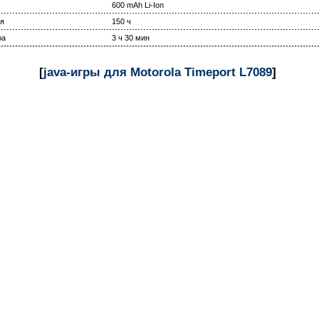
600 mAh Li-Ion
я
150 ч
ра
3 ч 30 мин
[
java-игры для Motorola Timeport L7089
]