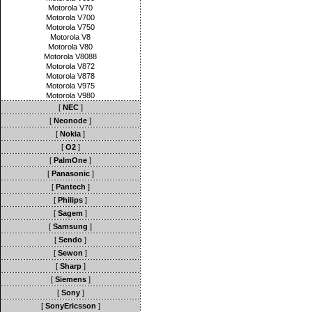
Motorola V70
Motorola V700
Motorola V750
Motorola V8
Motorola V80
Motorola V8088
Motorola V872
Motorola V878
Motorola V975
Motorola V980
[
NEC
]
[
Neonode
]
[
Nokia
]
[
O2
]
[
PalmOne
]
[
Panasonic
]
[
Pantech
]
[
Philips
]
[
Sagem
]
[
Samsung
]
[
Sendo
]
[
Sewon
]
[
Sharp
]
[
Siemens
]
[
Sony
]
[
SonyEricsson
]