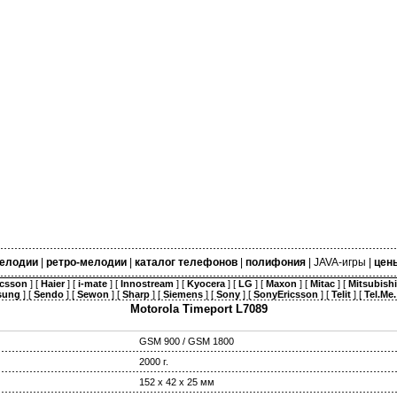
елодии
|
ретро-мелодии
|
каталог телефонов
|
полифония
|
JAVA-игры
|
цен
icsson
] [
Haier
] [
i-mate
] [
Innostream
] [
Kyocera
] [
LG
] [
Maxon
] [
Mitac
] [
Mitsubishi
sung
] [
Sendo
] [
Sewon
] [
Sharp
] [
Siemens
] [
Sony
] [
SonyEricsson
] [
Telit
] [
Tel.Me.
Motorola Timeport L7089
GSM 900 / GSM 1800
2000 г.
152 х 42 х 25 мм