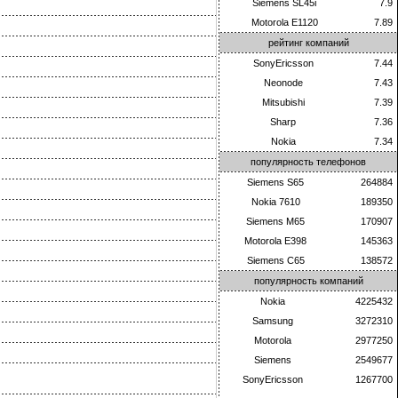
Siemens SL45i
7.9
Motorola E1120
7.89
рейтинг компаний
SonyEricsson
7.44
Neonode
7.43
Mitsubishi
7.39
Sharp
7.36
Nokia
7.34
популярность телефонов
Siemens S65
264884
Nokia 7610
189350
Siemens M65
170907
Motorola E398
145363
Siemens C65
138572
популярность компаний
Nokia
4225432
Samsung
3272310
Motorola
2977250
Siemens
2549677
SonyEricsson
1267700