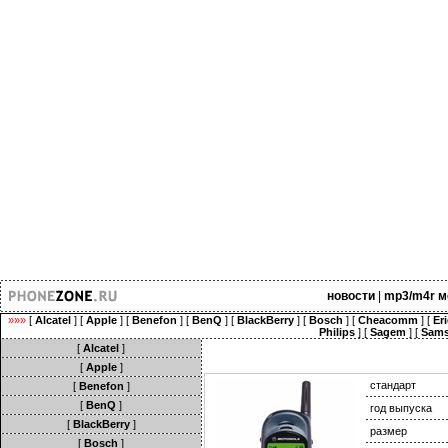
новости
|
mp3/m4r м
»»»
[
Alcatel
] [
Apple
] [
Benefon
] [
BenQ
] [
BlackBerry
] [
Bosch
] [
Cheacomm
] [
Er
Philips
] [
Sagem
] [
Sam
[
Alcatel
]
[
Apple
]
стандарт
[
Benefon
]
[
BenQ
]
год выпуска
[
BlackBerry
]
размер
[
Bosch
]