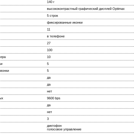
140 г
высококонтрастный графический дисплей Optimax
5 строк
фиксированные иконки
11
в телефоне
27
100
мера
10
ки
5
вонки
5
да
да
нет
ых
9600 bps
да
нет
3
диктофон
голосовое управление