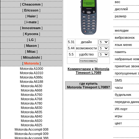
вес
[
Cheacomm
]
дисплей
[
Ericsson
]
[
Haier
]
размер
[
i-mate
]
[
Innostream
]
мелодии
[
Kyocera
]
виброзвонок
[
LG
]
5.31
дизайн
язык меню
[
Maxon
]
5.44
возможности
[
Mitac
]
память
5.5
удобство
[
Mitsubishi
]
набранные но
[
Motorola
]
принятые звон
Motorola A1000
Комментарии к Motorola
Timeport L7089
Motorola A1010
пропущенные з
Motorola A388c
SMS
Motorola A6188
где купить
Motorola A630
Motorola Timeport L7089?
часы
Motorola A668
Motorola A760
будильник
Motorola A768
передача данн
Motorola A780
Motorola A830
ИК-порт
Motorola A835
игры
Motorola A840
Motorola A920
цвет
Motorola A925
Motorola Accompli 008
Motorola Accompli 009
Motorola Accompli 388