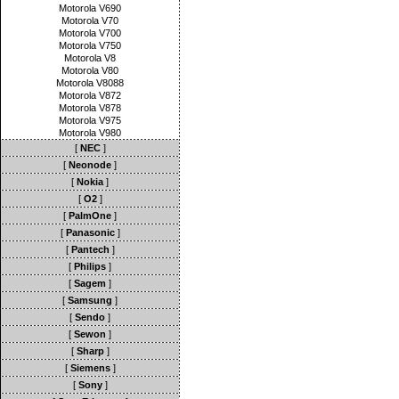
Motorola V690
Motorola V70
Motorola V700
Motorola V750
Motorola V8
Motorola V80
Motorola V8088
Motorola V872
Motorola V878
Motorola V975
Motorola V980
[
NEC
]
[
Neonode
]
[
Nokia
]
[
O2
]
[
PalmOne
]
[
Panasonic
]
[
Pantech
]
[
Philips
]
[
Sagem
]
[
Samsung
]
[
Sendo
]
[
Sewon
]
[
Sharp
]
[
Siemens
]
[
Sony
]