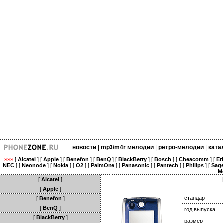
новости
|
mp3/m4r мелодии
|
ретро-мелодии
|
ката
»»»
[
Alcatel
] [
Apple
] [
Benefon
] [
BenQ
] [
BlackBerry
] [
Bosch
] [
Cheacomm
] [
Er
NEC
] [
Neonode
] [
Nokia
] [
O2
] [
PalmOne
] [
Panasonic
] [
Pantech
] [
Philips
] [
Sag
M
[
Alcatel
]
[
Apple
]
стандарт
[
Benefon
]
[
BenQ
]
год выпуска
[
BlackBerry
]
размер