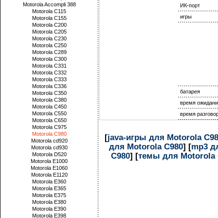
Motorola Accompli 388
ИК-порт
Motorola C115
игры
Motorola C155
Motorola C200
Motorola C205
Motorola C230
Motorola C250
Motorola C289
Motorola C300
Motorola C331
Motorola C332
Motorola C333
Motorola C336
батарея
Motorola C350
Motorola C380
время ожидани
Motorola C450
Motorola C550
время разгово
Motorola C650
Motorola C975
Motorola C980
[
java-игры для Motorola C9
Motorola cd920
для Motorola C980
] [
mp3 дл
Motorola cd930
C980
] [
темы для Motorola
Motorola D520
Motorola E1000
Motorola E1060
Motorola E1120
Motorola E360
Motorola E365
Motorola E375
Motorola E380
Motorola E390
Motorola E398