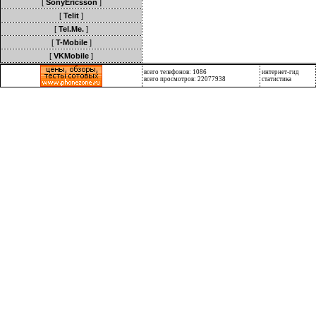
[
SonyEricsson
]
[
Telit
]
[
Tel.Me.
]
[
T-Mobile
]
[
VKMobile
]
всего телефонов: 1086
интернет-гид
всего просмотров: 22077938
статистика