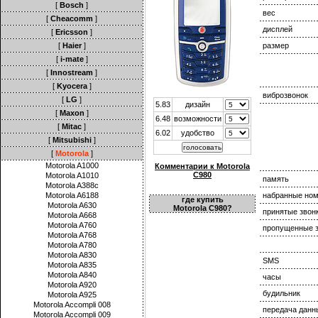
[
Bosch
]
вес
[
Cheacomm
]
дисплей
[
Ericsson
]
[
Haier
]
размер
[
i-mate
]
[
Innostream
]
[
Kyocera
]
виброзвонок
[
LG
]
5.83
дизайн
[
Maxon
]
6.48
возможности
[
Mitac
]
6.02
удобство
[
Mitsubishi
]
[
Motorola
]
Motorola A1000
Комментарии к Motorola
C980
Motorola A1010
память
Motorola A388c
Motorola A6188
набранные но
где купить
Motorola A630
Motorola C980?
принятые звон
Motorola A668
Motorola A760
пропущенные з
Motorola A768
Motorola A780
Motorola A830
SMS
Motorola A835
Motorola A840
часы
Motorola A920
будильник
Motorola A925
Motorola Accompli 008
передача данн
Motorola Accompli 009