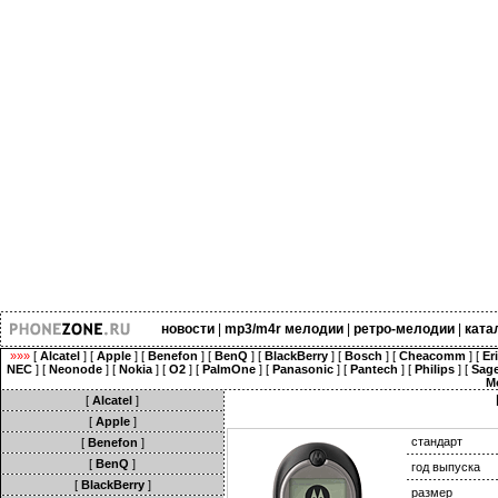
новости
|
mp3/m4r мелодии
|
ретро-мелодии
|
ката
»»»
[
Alcatel
] [
Apple
] [
Benefon
] [
BenQ
] [
BlackBerry
] [
Bosch
] [
Cheacomm
] [
Er
NEC
] [
Neonode
] [
Nokia
] [
O2
] [
PalmOne
] [
Panasonic
] [
Pantech
] [
Philips
] [
Sag
M
[
Alcatel
]
[
Apple
]
стандарт
[
Benefon
]
[
BenQ
]
год выпуска
[
BlackBerry
]
размер