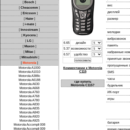
[
Bosch
]
вес
[
Cheacomm
]
дисплей
[
Ericsson
]
[
Haier
]
размер
[
i-mate
]
[
Innostream
]
мелодии
[
Kyocera
]
виброзвонок
[
LG
]
6.65
дизайн
память
[
Maxon
]
5.37
возможности
[
Mitac
]
набранные но
6.57
удобство
[
Mitsubishi
]
принятые звон
[
Motorola
]
пропущенные з
Motorola A1000
Комментарии к Motorola
C115
Motorola A1010
SMS
Motorola A388c
часы
Motorola A6188
где купить
Motorola A630
Motorola C115?
будильник
Motorola A668
Motorola A760
ИК-порт
Motorola A768
игры
Motorola A780
Motorola A830
Motorola A835
Motorola A840
Motorola A920
Motorola A925
батарея
Motorola Accompli 008
Motorola Accompli 009
время ожидани