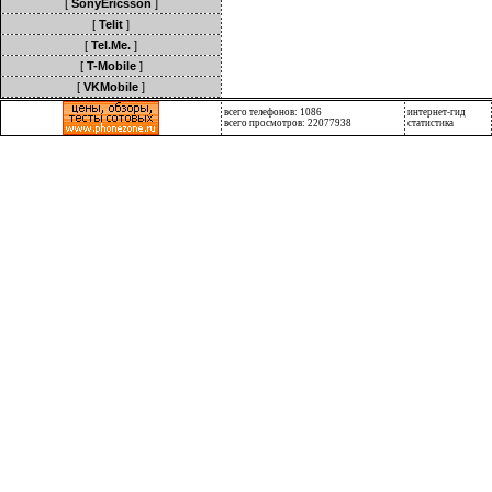
[
SonyEricsson
]
[
Telit
]
[
Tel.Me.
]
[
T-Mobile
]
[
VKMobile
]
всего телефонов: 1086
интернет-гид
всего просмотров: 22077938
статистика