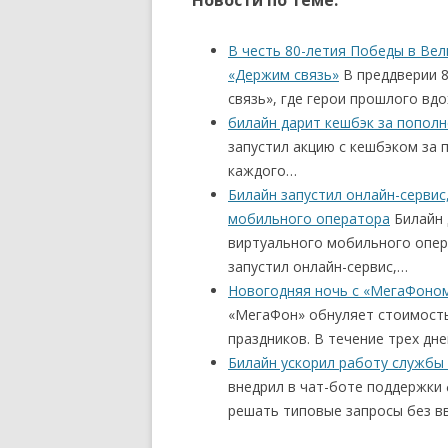
Новости по теме:
В честь 80-летия Победы в Вел
«Держим связь»
В преддверии 8
связь», где герои прошлого вдо
билайн дарит кешбэк за пополн
запустил акцию с кешбэком за 
каждого…
Билайн запустил онлайн-серви
мобильного оператора
Билайн 
виртуального мобильного опер
запустил онлайн-сервис,…
Новогодняя ночь с «МегаФоном
«МегаФон» обнуляет стоимость
праздников. В течение трех дн
Билайн ускорил работу службы
внедрил в чат-боте поддержки
решать типовые запросы без вв