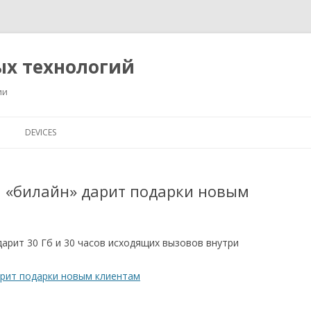
ых технологий
ии
Перейти
к
DEVICES
содержимому
ия «билайн» дарит подарки новым
дарит 30 Гб и 30 часов исходящих вызовов внутри
арит подарки новым клиентам