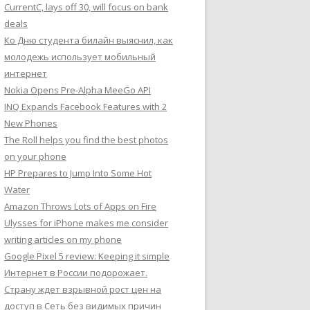
CurrentC, lays off 30, will focus on bank
deals
Ко Дню студента билайн выяснил, как
молодежь использует мобильный
интернет
Nokia Opens Pre-Alpha MeeGo API
INQ Expands Facebook Features with 2
New Phones
The Roll helps you find the best photos
on your phone
HP Prepares to Jump Into Some Hot
Water
Amazon Throws Lots of Apps on Fire
Ulysses for iPhone makes me consider
writing articles on my phone
Google Pixel 5 review: Keeping it simple
Интернет в России подорожает.
Страну ждет взрывной рост цен на
доступ в Сеть без видимых причин