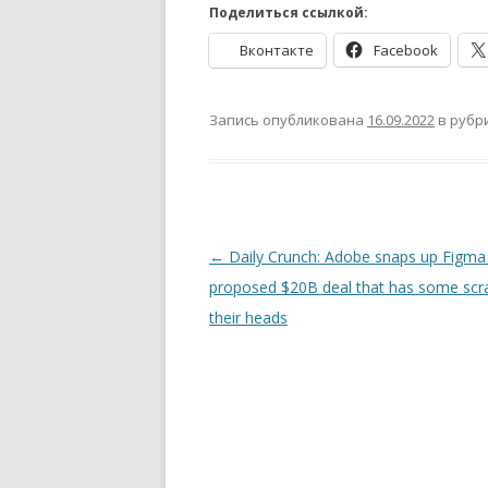
Поделиться ссылкой:
Вконтакте
Facebook
Запись опубликована
16.09.2022
в рубр
Навигация
←
Daily Crunch: Adobe snaps up Figma 
по
proposed $20B deal that has some scr
записям
their heads