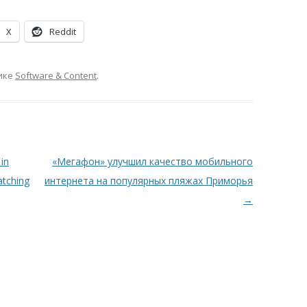
X
Reddit
ике
Software & Content
.
in
«Мегафон» улучшил качество мобильного
atching
интернета на популярных пляжах Приморья
→