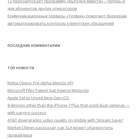
Т2 перезапускает программу «Выгодно вместе» – теперь и
для абонентов других операторов
Коммуникационные сервисы «Телфин» помогают брокерам
автоматизировать контроль клиентских обращений
ПОСЛЕДНИЕ КОММЕНТАРИИ
ТОП НОВОСТИ
Nokia Opens Pre-Alpha MeeGo API
Microsoft Files Patent Suit Against Motorola
Apple Set to Unveil Next-Gen iOS
8 devices other than the iPhone 7 Plus that used dual cameras —
with varying success
AT&T downgrades video quality on mobile with ‘Stream Saver’
Market.CNews рассказал, как SLA может обанкротить
провайдера