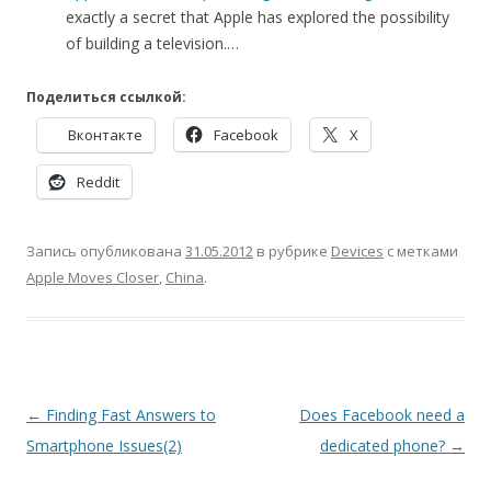
exactly a secret that Apple has explored the possibility
of building a television.…
Поделиться ссылкой:
Вконтакте
Facebook
X
Reddit
Запись опубликована
31.05.2012
в рубрике
Devices
с метками
Apple Moves Closer
,
China
.
Навигация
←
Finding Fast Answers to
Does Facebook need a
по
Smartphone Issues(2)
dedicated phone?
→
записям