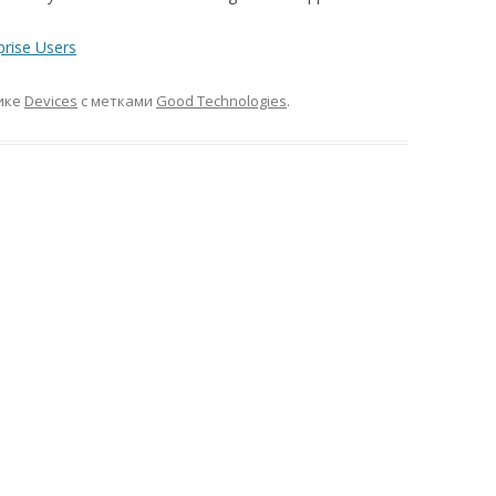
prise Users
ике
Devices
с метками
Good Technologies
.