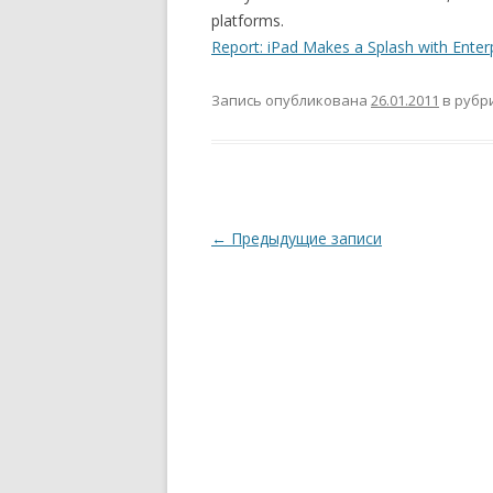
platforms.
Report: iPad Makes a Splash with Enter
Запись опубликована
26.01.2011
в рубр
Навигация
←
Предыдущие записи
по
записям