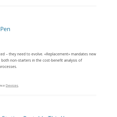
 Pen
aced – they need to evolve. «Replacement» mandates new
both non-starters in the cost-benefit analysis of
processes.
ике
Devices
.