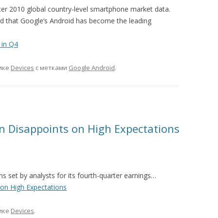
rter 2010 global country-level smartphone market data.
led that Google’s Android has become the leading
 in Q4
ике
Devices
с метками
Google Android
.
n Disappoints on High Expectations
s set by analysts for its fourth-quarter earnings…
on High Expectations
ике
Devices
.