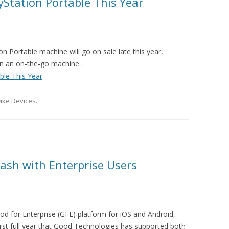
yStation Portable This Year
on Portable machine will go on sale late this year,
 in an on-the-go machine…
ble This Year
ике
Devices
.
lash with Enterprise Users
 for Enterprise (GFE) platform for iOS and Android,
first full year that Good Technologies has supported both