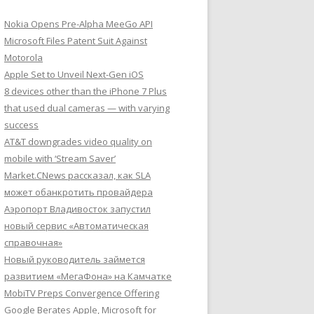
Nokia Opens Pre-Alpha MeeGo API
Microsoft Files Patent Suit Against
Motorola
Apple Set to Unveil Next-Gen iOS
8 devices other than the iPhone 7 Plus
that used dual cameras — with varying
success
AT&T downgrades video quality on
mobile with ‘Stream Saver’
Market.CNews рассказал, как SLA
может обанкротить провайдера
Аэропорт Владивосток запустил
новый сервис «Автоматическая
справочная»
Новый руководитель займется
развитием «МегаФона» на Камчатке
MobiTV Preps Convergence Offering
Google Berates Apple, Microsoft for