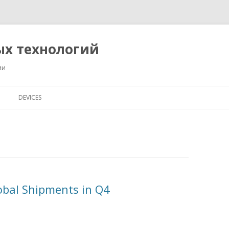
ых технологий
ии
Перейти
к
DEVICES
содержимому
obal Shipments in Q4