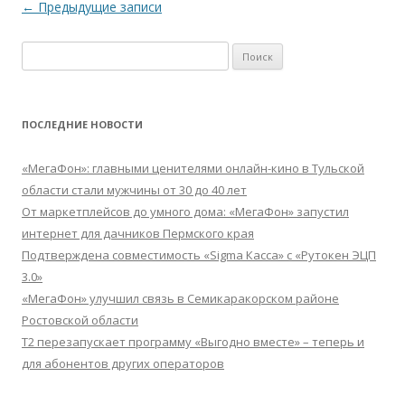
Навигация
←
Предыдущие записи
по
Найти:
записям
ПОСЛЕДНИЕ НОВОСТИ
«МегаФон»: главными ценителями онлайн-кино в Тульской
области стали мужчины от 30 до 40 лет
От маркетплейсов до умного дома: «МегаФон» запустил
интернет для дачников Пермского края
Подтверждена совместимость «Sigma Касса» с «Рутокен ЭЦП
3.0»
«МегаФон» улучшил связь в Семикаракорском районе
Ростовской области
Т2 перезапускает программу «Выгодно вместе» – теперь и
для абонентов других операторов