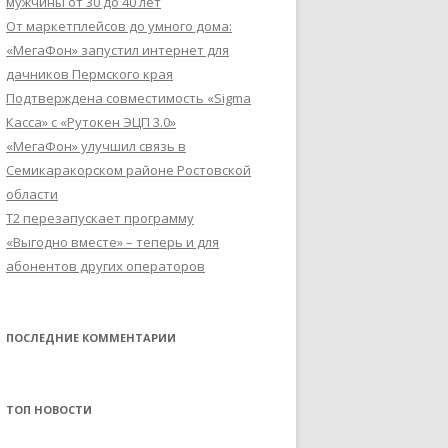
мужчины от 30 до 40 лет
От маркетплейсов до умного дома:
«МегаФон» запустил интернет для
дачников Пермского края
Подтверждена совместимость «Sigma
Касса» с «Рутокен ЭЦП 3.0»
«МегаФон» улучшил связь в
Семикаракорском районе Ростовской
области
Т2 перезапускает программу
«Выгодно вместе» – теперь и для
абонентов других операторов
ПОСЛЕДНИЕ КОММЕНТАРИИ
ТОП НОВОСТИ