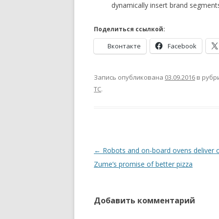
dynamically insert brand segmen
Поделиться ссылкой:
Вконтакте
Facebook
Запись опубликована
03.09.2016
в рубр
TC
.
Навигация
←
Robots and on-board ovens deliver 
по
Zume’s promise of better pizza
записям
Добавить комментарий