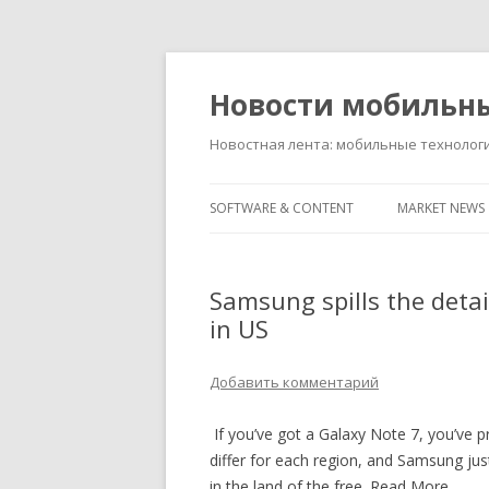
Новости мобильн
Новостная лента: мобильные технолог
SOFTWARE & CONTENT
MARKET NEWS
Samsung spills the deta
in US
Добавить комментарий
If you’ve got a Galaxy Note 7, you’ve pr
differ for each region, and Samsung jus
in the land of the free. Read More