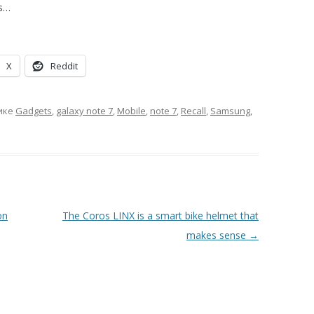
ts…
X
Reddit
ике
Gadgets
,
galaxy note 7
,
Mobile
,
note 7
,
Recall
,
Samsung
,
on
The Coros LINX is a smart bike helmet that
makes sense
→