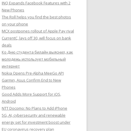
INQ Expands Facebook Features with 2
New Phones
The Roll helps you find the best photos
on your phone
MCX postpones rollout of Apple Pay rival
CurrentC, lays off 30, will focus on bank
deals
Ко Дню студента билайн выяснил, как
молодежь использует мобильный
интернет
Nokia Opens Pre-Alpha MeeGo API
Garmin, Asus Confirm End to New
Phones
Good Adds More Support for iOS,
Android
NTT Docomo: No Plans to Add iPhone
5G, AI, cybersecurity and renewable
energy set for investment boost under
EU coronavirus recovery plan