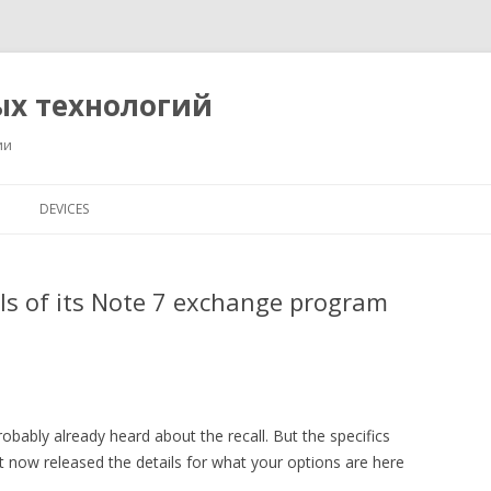
ых технологий
ии
Перейти
к
DEVICES
содержимому
ils of its Note 7 exchange program
obably already heard about the recall. But the specifics
t now released the details for what your options are here