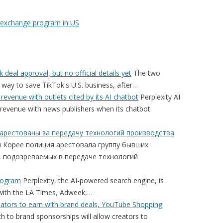
 7 exchange program in US
eal approval, but no official details yet
The two
way to save TikTok's U.S. business, after…
 revenue with outlets cited by its AI chatbot
Perplexity AI
g revenue with news publishers when its chatbot
 арестованы за передачу технологий производства
Корее полиция арестовала группу бывших
s, подозреваемых в передаче технологий
program
Perplexity, the AI-powered search engine, is
 with the LA Times, Adweek,…
ators to earn with brand deals, YouTube Shopping
h to brand sponsorships will allow creators to