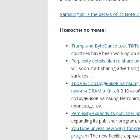
Samsung spills the details of its Note
Новости по теме:
Trump and ByteDance tout TikTok d
countries have been working on a 
Perplexity details plan to share ad
will soon start sharing advertisin
surfaces…
Трое экс-сотрудников Samsung
памяти DRAM в Китай
В Южной 
сотрудников Samsung Eletronic
производства…
Perplexity expands its publisher 
expanding its publisher program,
YouTube unveils new ways for cre
program
The new flexible approac