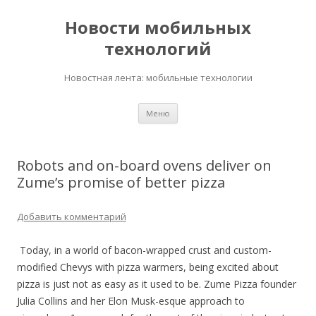
Новости мобильных
технологий
Новостная лента: мобильные технологии
Перейти
Меню
к
содержимому
Robots and on-board ovens deliver on
Zume’s promise of better pizza
Добавить комментарий
Today, in a world of bacon-wrapped crust and custom-
modified Chevys with pizza warmers, being excited about
pizza is just not as easy as it used to be. Zume Pizza founder
Julia Collins and her Elon Musk-esque approach to