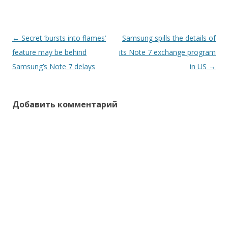
Навигация
←
Secret ‘bursts into flames’
Samsung spills the details of
по
feature may be behind
its Note 7 exchange program
записям
Samsung’s Note 7 delays
in US
→
Добавить комментарий