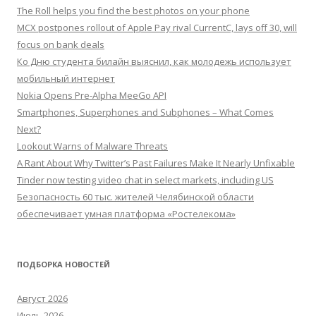
The Roll helps you find the best photos on your phone
MCX postpones rollout of Apple Pay rival CurrentC, lays off 30, will
focus on bank deals
Ко Дню студента билайн выяснил, как молодежь использует
мобильный интернет
Nokia Opens Pre-Alpha MeeGo API
Smartphones, Superphones and Subphones – What Comes
Next?
Lookout Warns of Malware Threats
A Rant About Why Twitter’s Past Failures Make It Nearly Unfixable
Tinder now testing video chat in select markets, including US
Безопасность 60 тыс. жителей Челябинской области
обеспечивает умная платформа «Ростелекома»
ПОДБОРКА НОВОСТЕЙ
Август 2026
Июль 2026