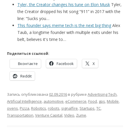
Tyler, the Creator changes his tune on Elon Musk
Tyler,
the Creator dropped his hit song “911” in 2017 with the
line: “Sucks you…
This founder says meme tech is the next big thing
Alex
Taub, a longtime founder with multiple exits under his
belt, believes it's time to…
Поделиться ссылкой:
Вконтакте
Facebook
X
Reddit
Запись опубликована
02.09.2016
в рубрике
Advertising Tech
,
Artificial Intelligence
,
automotive
,
eCommerce
,
Food
,
gps
,
Mobile
,
ovens
,
Pizza
,
Robotics
,
robots
,
signalfire
,
Startups
,
TC
,
Transportation
,
Venture Capital
,
Video
,
Zume
.