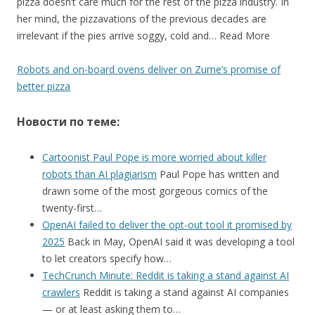
pizza doesn’t care much for the rest of the pizza industry. In
her mind, the pizzavations of the previous decades are
irrelevant if the pies arrive soggy, cold and… Read More
Robots and on-board ovens deliver on Zume’s promise of
better pizza
Новости по теме:
Cartoonist Paul Pope is more worried about killer
robots than AI plagiarism
Paul Pope has written and
drawn some of the most gorgeous comics of the
twenty-first…
OpenAI failed to deliver the opt-out tool it promised by
2025
Back in May, OpenAI said it was developing a tool
to let creators specify how…
TechCrunch Minute: Reddit is taking a stand against AI
crawlers
Reddit is taking a stand against AI companies
— or at least asking them to…