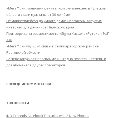
«МегаФон»: главными ценителями онлайн-кино в Тульской
области стали мужчины от 30 до 40 лет
От маркетплейсов до умного дома: «МегаФон» запустил
интернет для дачников Пермского края
Подтверждена совместимость «Sigma Касса» с «Рутокен ЭЦП
3.0»
«МегаФон» улучшил связь в Семикаракорском районе
Ростовской области
Т2 перезапускает программу «Выгодно вместе» – теперь и
для абонентов других операторов
ПОСЛЕДНИЕ КОММЕНТАРИИ
ТОП НОВОСТИ
INQ Expands Facebook Features with 2 New Phones