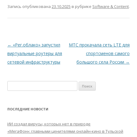
Запись опубликована
23.10.2025
в рубрике
Software & Content
.
Навигация
←
«Рег.облако» запустил
МТС прокачала сеть LTE для
по
виртуальные роутеры для
спортсменов самого
записям
сетевой инфраструктуры
большого села России
→
Найти:
ПОСЛЕДНИЕ НОВОСТИ
ИИ создал вирусы, которых нет в природе
«МегаФон»: главными ценителями онлайн-кино в Тульской