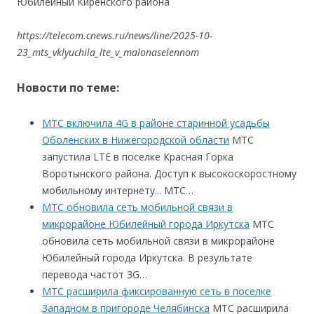
Юбилейный Киренского района
https://telecom.cnews.ru/news/line/2025-10-
23_mts_vklyuchila_lte_v_malonaselennom
Новости по теме:
МТС включила 4G в районе старинной усадьбы
Оболенских в Нижегородской области
МТС
запустила LTE в поселке Красная Горка
Воротынского района. Доступ к высокоскоростному
мобильному интернету... МТС…
МТС обновила сеть мобильной связи в
микрорайоне Юбилейный города Иркутска
МТС
обновила сеть мобильной связи в микрорайоне
Юбилейный города Иркутска. В результате
перевода частот 3G…
МТС расширила фиксированную сеть в поселке
Западном в пригороде Челябинска
МТС расширила