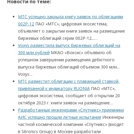
Новости по теме:
МТС успешно закрыла книгу заявок по облигациям
002Р-12
ПАО «МТС», цифровая экосистема,
объявляет о закрытии книги заявок на размещение
биржевых облигаций серии 002Р-12...…
Voxys разместила выпуск биржевых облигаций на
300 млн рублей
МКАО «Воксис» объявило об
успешном завершении размещения дебютного
выпуска биржевых облигаций объемом 300 млн...
Voxys…
МТС разместит облигации с плавающей ставкой,
привязанной к индикатору RUONIA
ПАО «МТС»,
цифровая экосистема, сообщает об открытии 20
октября 2023 г. книги заявок на размещение…
Разработанные инженерами «Спутникс» приемники
АИС успешно прошли летные испытания
Инженеры
частной космической компании «Спутникс» (входит
в Sitronics Group) в Москве разработали