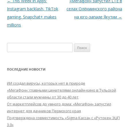
Навигация
←
This Week in Apps:
«Мегафон» запустил LTE в
по
Instagram backlash, TikTok
селах Олёкминского района
записям
gaming, Snapchat+ makes
на юго-западе Якутии
→
millions
Найти:
ПОСЛЕДНИЕ НОВОСТИ
ИИ создал вирусы, которых нет в природе
«МегаФон»: главными ценителями онлайн-кино в Тульской
области стали мужчины от 30 до 40 лет
От маркетплейсов до умного дома: «МегаФон» запустил
интернет для дачников Пермского края
Подтверждена совместимость «Sigma Касса» с «Рутокен ЭЦП
3.0»