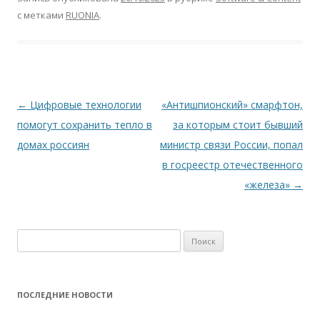
с метками
RUONIA
.
Навигация
←
Цифровые технологии
«Антишпионский» смарфтон,
по
помогут сохранить тепло в
за которым стоит бывший
записям
домах россиян
министр связи России, попал
в госреестр отечественного
«железа»
→
Найти:
ПОСЛЕДНИЕ НОВОСТИ