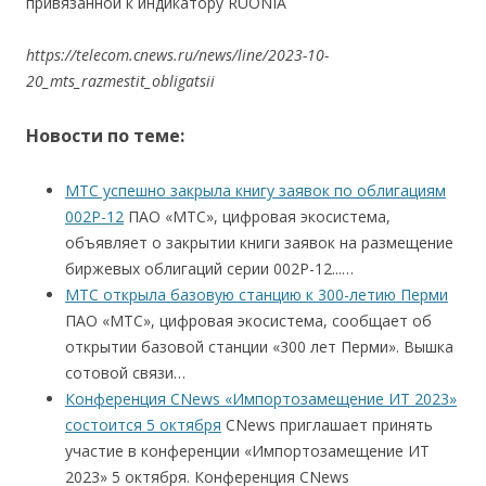
привязанной к индикатору RUONIA
https://telecom.cnews.ru/news/line/2023-10-
20_mts_razmestit_obligatsii
Новости по теме:
МТС успешно закрыла книгу заявок по облигациям
002Р-12
ПАО «МТС», цифровая экосистема,
объявляет о закрытии книги заявок на размещение
биржевых облигаций серии 002Р-12...…
МТС открыла базовую станцию к 300-летию Перми
ПАО «МТС», цифровая экосистема, сообщает об
открытии базовой станции «300 лет Перми». Вышка
сотовой связи…
Конференция CNews «Импортозамещение ИТ 2023»
состоится 5 октября
CNews приглашает принять
участие в конференции «Импортозамещение ИТ
2023» 5 октября. Конференция CNews