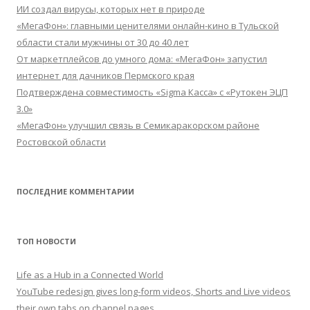
ИИ создал вирусы, которых нет в природе
«МегаФон»: главными ценителями онлайн-кино в Тульской
области стали мужчины от 30 до 40 лет
От маркетплейсов до умного дома: «МегаФон» запустил
интернет для дачников Пермского края
Подтверждена совместимость «Sigma Касса» с «Рутокен ЭЦП
3.0»
«МегаФон» улучшил связь в Семикаракорском районе
Ростовской области
ПОСЛЕДНИЕ КОММЕНТАРИИ
ТОП НОВОСТИ
Life as a Hub in a Connected World
YouTube redesign gives long-form videos, Shorts and Live videos
their own tabs on channel pages