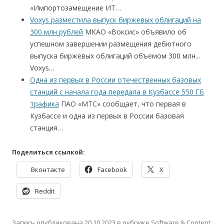
«Импортозамещение ИТ…
Voxys разместила выпуск биржевых облигаций на
300 млн рублей
МКАО «Воксис» объявило об
успешном завершении размещения дебютного
выпуска биржевых облигаций объемом 300 млн...
Voxys…
Одна из первых в России отечественных базовых
станций с начала года передала в Кузбассе 550 ГБ
трафика
ПАО «МТС» сообщает, что первая в
Кузбассе и одна из первых в России базовая
станция…
Поделиться ссылкой:
Вконтакте
Facebook
X
Reddit
Запись опубликована
20.10.2023
в рубрике
Software & Content