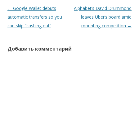
Навигация
←
Google Wallet debuts
Alphabet’s David Drummond
по
automatic transfers so you
leaves Uber’s board amid
записям
can skip “cashing out”
mounting competition
→
Добавить комментарий