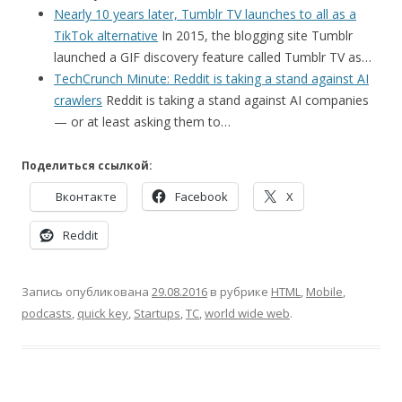
Nearly 10 years later, Tumblr TV launches to all as a
TikTok alternative
In 2015, the blogging site Tumblr
launched a GIF discovery feature called Tumblr TV as…
TechCrunch Minute: Reddit is taking a stand against AI
crawlers
Reddit is taking a stand against AI companies
— or at least asking them to…
Поделиться ссылкой:
Вконтакте
Facebook
X
Reddit
Запись опубликована
29.08.2016
в рубрике
HTML
,
Mobile
,
podcasts
,
quick key
,
Startups
,
TC
,
world wide web
.