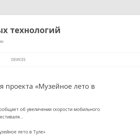
ых технологий
ии
Перейти
к
DEVICES
содержимому
я проекта «Музейное лето в
сообщает об увеличении скорости мобильного
фестиваля…
узейное лето в Туле»