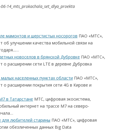
3-06-14_mts_prokachala_set_dlya_proekta
мле мамонтов и шерстистых носорогов
ПАО «МТС»,
т об улучшении качества мобильной связи на
одаря...…
детных новоселов в брянской Дубровке
ПАО «МТС»,
т о расширении сети LTE в деревне Дубровка
 малых населенных пунктах области
ПАО «МТС»,
т о расширении покрытия сети 4G в Кирове и
М7 в Татарстане
МТС, цифровая экосистема,
обильный интернет на трассе М7 на северо-
ачала…
е для любителей старины
ПАО «МТС», цифровая
огии обезличенных данных Big Data