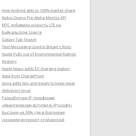
How Android gets to 100% market share
Nokia Opens Pre-Alpha MeeGo API
МТС добавила скорость LTE на
Байкальском тракте
Galaxy Tab Teaser
Text Messaging Used in Britain's Riots
Apple Pulls out of Environmental Ratings
Registry
Apple Maps adds EV charging station
data from ChargePoint
Sprig adds tips and equity to keep meal
deliverers loyal
Разработчик IP-телефонии
«Авантелеком» вступил в «Руссофт»
Быстрее на 30%: где в Воронеже
ускорили интернет этой весной