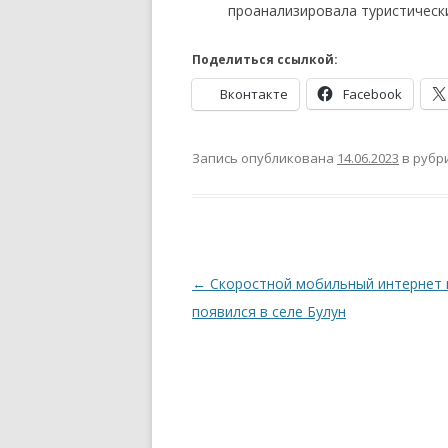
проанализировала туристически
Поделиться ссылкой:
Вконтакте
Facebook
Запись опубликована
14.06.2023
в рубр
Навигация
←
Скоростной мобильный интернет 
по
появился в селе Булун
записям