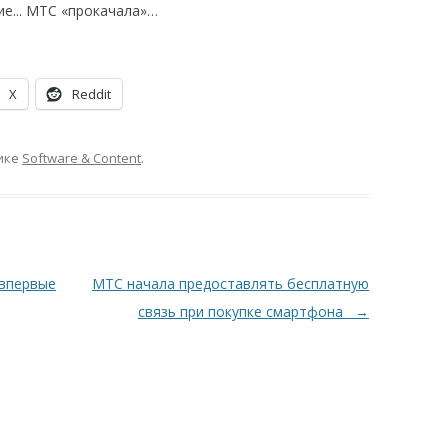
е... МТС «прокачала»…
X
Reddit
ике
Software & Content
.
впервые
МТС начала предоставлять бесплатную
связь при покупке смартфона
→