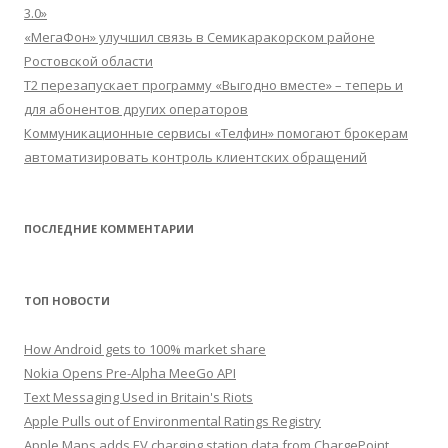
3.0»
«МегаФон» улучшил связь в Семикаракорском районе
Ростовской области
Т2 перезапускает программу «Выгодно вместе» – теперь и
для абонентов других операторов
Коммуникационные сервисы «Телфин» помогают брокерам
автоматизировать контроль клиентских обращений
ПОСЛЕДНИЕ КОММЕНТАРИИ
ТОП НОВОСТИ
How Android gets to 100% market share
Nokia Opens Pre-Alpha MeeGo API
Text Messaging Used in Britain's Riots
Apple Pulls out of Environmental Ratings Registry
Apple Maps adds EV charging station data from ChargePoint