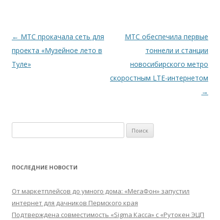
Навигация
←
МТС прокачала сеть для
МТС обеспечила первые
по
проекта «Музейное лето в
тоннели и станции
записям
Туле»
новосибирского метро
скоростным LTE-интернетом
→
Найти:
ПОСЛЕДНИЕ НОВОСТИ
От маркетплейсов до умного дома: «МегаФон» запустил
интернет для дачников Пермского края
Подтверждена совместимость «Sigma Касса» с «Рутокен ЭЦП