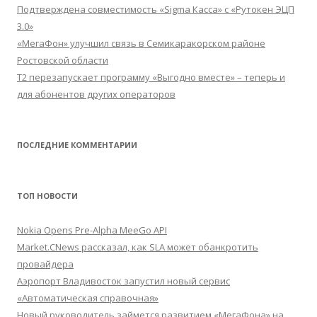
Подтверждена совместимость «Sigma Касса» с «Рутокен ЭЦП
3.0»
«МегаФон» улучшил связь в Семикаракорском районе
Ростовской области
Т2 перезапускает программу «Выгодно вместе» – теперь и
для абонентов других операторов
ПОСЛЕДНИЕ КОММЕНТАРИИ
ТОП НОВОСТИ
Nokia Opens Pre-Alpha MeeGo API
Market.CNews рассказал, как SLA может обанкротить
провайдера
Аэропорт Владивосток запустил новый сервис
«Автоматическая справочная»
Новый руководитель займется развитием «МегаФона» на