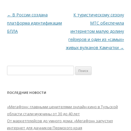
Навигация
←
В России создана
К туристическому сезону
по
платформа идентификации
МТС обеспечила
записям
БПЛА
интернетом малую долину
гейзеров и один из «самых»
живых вулканов Камчатки
→
Найти:
ПОСЛЕДНИЕ НОВОСТИ
«МегаФон»: главными ценителями онлайн-кино в Тульской
области стали мужчины от 30 до 40 лет
От маркетплейсов до умного дома: «МегаФон» запустил
интернет для дачников Пермского края