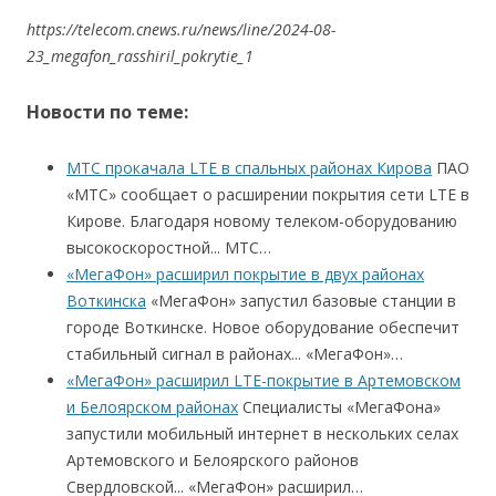
https://telecom.cnews.ru/news/line/2024-08-
23_megafon_rasshiril_pokrytie_1
Новости по теме:
МТС прокачала LTE в спальных районах Кирова
ПАО
«МТС» сообщает о расширении покрытия сети LTE в
Кирове. Благодаря новому телеком-оборудованию
высокоскоростной... МТС…
«МегаФон» расширил покрытие в двух районах
Воткинска
«МегаФон» запустил базовые станции в
городе Воткинске. Новое оборудование обеспечит
стабильный сигнал в районах... «МегаФон»…
«МегаФон» расширил LTE-покрытие в Артемовском
и Белоярском районах
Специалисты «МегаФона»
запустили мобильный интернет в нескольких селах
Артемовского и Белоярского районов
Свердловской... «МегаФон» расширил…