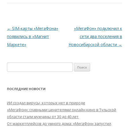
Навигация
←
SIM-карты «МегаФона»
«МегаФон» подключил к
по
появились в «Магнит
сети два поселения в
записям
Маркете»
Новосибирской области
→
Найти:
ПОСЛЕДНИЕ НОВОСТИ
ИИ создал вирусы, которых нет в природе
«МегаФон»: главными ценителями онлайн-кино в Тульской
области стали мужчины от 30 до 40 лет
От маркетплейсов до умного дома: «МегаФон» запустил