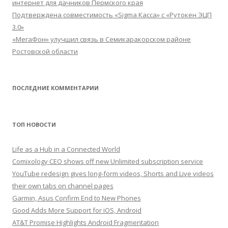
интернет для дачников Пермского края
Подтверждена совместимость «Sigma Касса» с «Рутокен ЭЦП
3.0»
«МегаФон» улучшил связь в Семикаракорском районе
Ростовской области
ПОСЛЕДНИЕ КОММЕНТАРИИ
ТОП НОВОСТИ
Life as a Hub in a Connected World
Comixology CEO shows off new Unlimited subscription service
YouTube redesign gives long-form videos, Shorts and Live videos
their own tabs on channel pages
Garmin, Asus Confirm End to New Phones
Good Adds More Support for iOS, Android
AT&T Promise Highlights Android Fragmentation