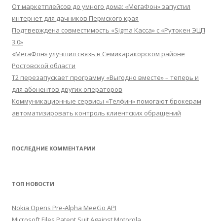
От маркетплейсов до умного дома: «МегаФон» запустил
интернет для дачников Пермского края
Подтверждена совместимость «Sigma Касса» с «Рутокен ЭЦП
3.0»
«МегаФон» улучшил связь в Семикаракорском районе
Ростовской области
Т2 перезапускает программу «Выгодно вместе» – теперь и
для абонентов других операторов
Коммуникационные сервисы «Телфин» помогают брокерам
автоматизировать контроль клиентских обращений
ПОСЛЕДНИЕ КОММЕНТАРИИ
ТОП НОВОСТИ
Nokia Opens Pre-Alpha MeeGo API
Microsoft Files Patent Suit Against Motorola