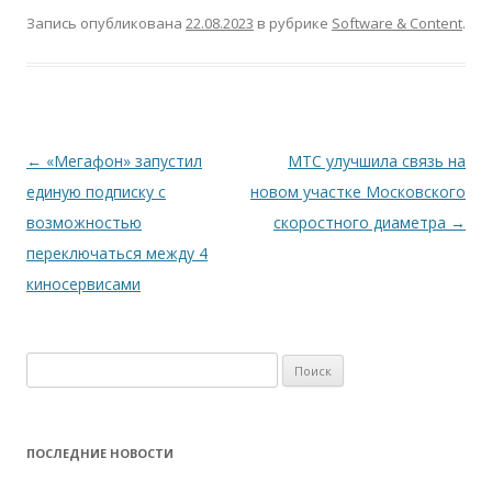
Запись опубликована
22.08.2023
в рубрике
Software & Content
.
Навигация
←
«Мегафон» запустил
МТС улучшила связь на
по
единую подписку с
новом участке Московского
записям
возможностью
скоростного диаметра
→
переключаться между 4
киносервисами
Найти:
ПОСЛЕДНИЕ НОВОСТИ