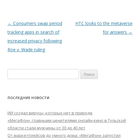
Навигация
←
Consumers swap period
HTC looks to the metaverse
по
tracking apps in search of
for answers
→
записям
increased privacy following
Roe v. Wade ruling
Найти:
ПОСЛЕДНИЕ НОВОСТИ
ИИ создал вирусы, которых нет в природе
«МегаФон»: главными ценителями онлайн-кино в Тульской
области стали мужчины от 30 до 40 лет
От маркетплейсов до умного дома: «МегаФон» запустил