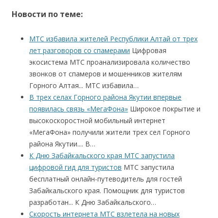
Новости по теме:
МТС избавила жителей Республики Алтай от трех
лет разговоров со спамерами
Цифровая
экосистема МТС проанализировала количество
звонков от спамеров и мошенников жителям
Горного Алтая... МТС избавила…
В трех селах Горного района Якутии впервые
появилась связь «МегаФона»
Широкое покрытие и
высокоскоростной мобильный интернет
«МегаФона» получили жители трех сел Горного
района Якутии.... В…
К Дню Забайкальского края МТС запустила
цифровой гид для туристов
МТС запустила
бесплатный онлайн-путеводитель для гостей
Забайкальского края. Помощник для туристов
разработан... К Дню Забайкальского…
Скорость интернета МТС взлетела на новых