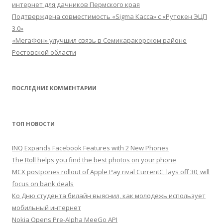
интернет для дачников Пермского края
Подтверждена совместимость «Sigma Касса» с «Рутокен ЭЦП
3.0»
«МегаФон» улучшил связь в Семикаракорском районе
Ростовской области
ПОСЛЕДНИЕ КОММЕНТАРИИ
ТОП НОВОСТИ
INQ Expands Facebook Features with 2 New Phones
The Roll helps you find the best photos on your phone
MCX postpones rollout of Apple Pay rival CurrentC, lays off 30, will
focus on bank deals
Ко Дню студента билайн выяснил, как молодежь использует
мобильный интернет
Nokia Opens Pre-Alpha MeeGo API