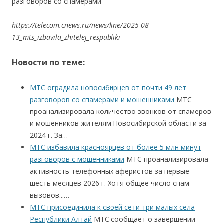
разговоров со спамерами
https://telecom.cnews.ru/news/line/2025-08-
13_mts_izbavila_zhitelej_respubliki
Новости по теме:
МТС оградила новосибирцев от почти 49 лет
разговоров со спамерами и мошенниками
МТС
проанализировала количество звонков от спамеров
и мошенников жителям Новосибирской области за
2024 г. За…
МТС избавила красноярцев от более 5 млн минут
разговоров с мошенниками
МТС проанализировала
активность телефонных аферистов за первые
шесть месяцев 2026 г. Хотя общее число спам-
вызовов...…
МТС присоединила к своей сети три малых села
Республики Алтай
МТС сообщает о завершении