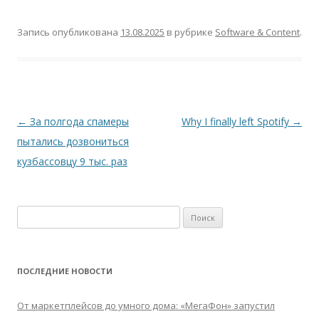
Запись опубликована
13.08.2025
в рубрике
Software & Content
.
Навигация
←
За полгода спамеры
Why I finally left Spotify
→
по
пытались дозвониться
записям
кузбассовцу 9 тыс. раз
Найти:
ПОСЛЕДНИЕ НОВОСТИ
От маркетплейсов до умного дома: «МегаФон» запустил