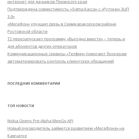
интернет для дачников Пермского края
Подтверждена совместимость «Sigma Касса» с «Рутокен ЭЦП
3.0»
«МегаФон» улучшил связь в Семикаракорском районе
Ростовской области
Т2 перезапускает программу «Выгодно вместе» – теперь и
для абонентов других операторов
Коммуникационные сервисы «Телфин» помогают брокерам
автоматизировать контроль клиентских обращений
ПОСЛЕДНИЕ КОММЕНТАРИИ
ТОП НОВОСТИ
Nokia Opens Pre-Alpha MeeGo API
Новый руководитель займется развитием «МегаФона» на
Камчатке