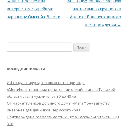
Навигация
←
МТС обеспечила
МТС оцифровала северную
по
интернетом старейшую
часть самого крупного в
записям
здравницу Омской области
Арктике Бованенковского
месторождения
→
Найти:
ПОСЛЕДНИЕ НОВОСТИ
ИИ создал вирусы, которых нет в природе
«МегаФон»: главными ценителями онлайн-кино в Тульской
области стали мужчины от 30 до 40 лет
От маркетплейсов до умного дома: «МегаФон» запустил
интернет для дачников Пермского края
Подтверждена совместимость «Sigma Касса» с «Рутокен ЭЦП
3.0»