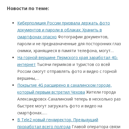
Новости по теме:
Киберполиция России призвала держать фото
документов и пароли в облаках: Хранить в
смартфонах опасно
Фотографии документов,
пароли и не предназначенные для посторонних глаз
снимки, хранящиеся в памяти телефона, могут…
На горной вершине Пермского края заработал 4G-
интернет
Тысячи пермяков и туристов со всей
России смогут отправлять фото и видео с горной
вершины,…
Покрытие 4G расширено в сахалинском городе,
который первым встретил Чехова
Жители города
Александровск-Сахалинский теперь в несколько раз
быстрее могут загружать фото и видео на
смартфонах...…
В Tele2 новый гендиректор. Предыдущий
проработал всего полгода
Главой оператора связи