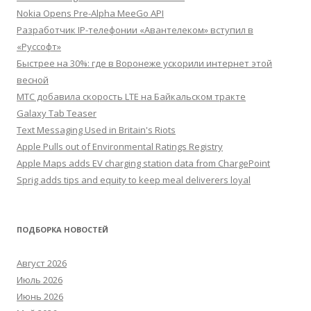
Nokia Opens Pre-Alpha MeeGo API
Разработчик IP-телефонии «Авантелеком» вступил в
«Руссофт»
Быстрее на 30%: где в Воронеже ускорили интернет этой
весной
МТС добавила скорость LTE на Байкальском тракте
Galaxy Tab Teaser
Text Messaging Used in Britain's Riots
Apple Pulls out of Environmental Ratings Registry
Apple Maps adds EV charging station data from ChargePoint
Sprig adds tips and equity to keep meal deliverers loyal
ПОДБОРКА НОВОСТЕЙ
Август 2026
Июль 2026
Июнь 2026