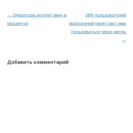
Навигация
←
Операторы искупят вину в
58% пользователей
по
процентах
приложений перестают ими
записям
пользоваться через месяц
→
Добавить комментарий