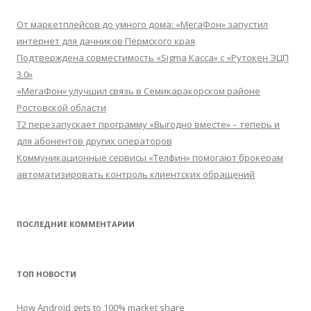
От маркетплейсов до умного дома: «МегаФон» запустил
интернет для дачников Пермского края
Подтверждена совместимость «Sigma Касса» с «Рутокен ЭЦП
3.0»
«МегаФон» улучшил связь в Семикаракорском районе
Ростовской области
Т2 перезапускает программу «Выгодно вместе» – теперь и
для абонентов других операторов
Коммуникационные сервисы «Телфин» помогают брокерам
автоматизировать контроль клиентских обращений
ПОСЛЕДНИЕ КОММЕНТАРИИ
ТОП НОВОСТИ
How Android gets to 100% market share