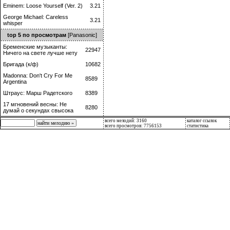
Eminem: Loose Yourself (Ver. 2)
3.21
George Michael: Careless
3.21
whisper
top 5 по просмотрам
[Panasonic]
Бременские музыканты:
22947
Ничего на свете лучше нету
Бригада (к/ф)
10682
Madonna: Don't Cry For Me
8589
Argentina
Штраус: Марш Радетского
8389
17 мгновений весны: Не
8280
думай о секундах свысока
всего мелодий: 3160
каталог ссылок
всего просмотров: 7756153
статистика