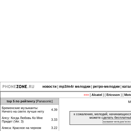
новости
|
mp3/m4r мелодии
|
ретро-мелодии
|
ката
»»»
[
Alcatel
] [
Ericsson
] [
Moto
top 5 по рейтингу
[Panasonic]
М
Бременские музыканты:
4.39
Ничего на свете лучше нету
к сожалению, мелодий, начинающихс
можете сделать бесплатный
Алсу: Когда Любовь Ко Мне
3.33
Придет (Ver. 3)
Алиса: Красное на черном
3.22