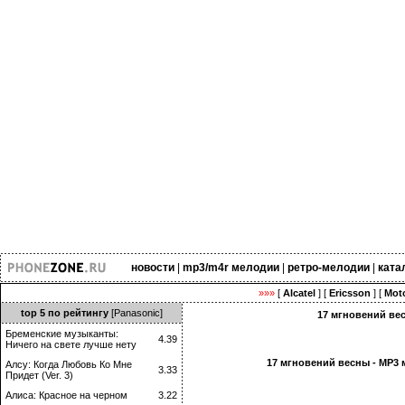
новости
|
mp3/m4r мелодии
|
ретро-мелодии
|
ката
»»»
[
Alcatel
] [
Ericsson
] [
Moto
top 5 по рейтингу
[Panasonic]
17 мгновений вес
Бременские музыканты:
4.39
Ничего на свете лучше нету
17 мгновений весны - MP3 
Алсу: Когда Любовь Ко Мне
3.33
Придет (Ver. 3)
Алиса: Красное на черном
3.22