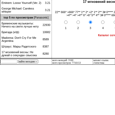
17 мгновений весн
Eminem: Loose Yourself (Ver. 2)
3.21
George Michael: Careless
3.21
whisper
22** 666* >666* 77** 1** 2* >2* 1** 2** 3# 0*****
>4** >4* >4** 6* >6* 5** 4** 3# 0***** 66
top 5 по просмотрам
[Panasonic]
Бременские музыканты:
22930
Ничего на свете лучше нету
1
2
3
4
Бригада (к/ф)
10682
Каталог со
Madonna: Don't Cry For Me
8589
Argentina
Штраус: Марш Радетского
8387
17 мгновений весны: Не
8280
думай о секундах свысока
всего мелодий: 3160
каталог ссылок
всего просмотров: 7756153
статистика