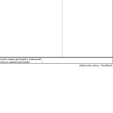
лениях новых мелодий и описаний
нов из нашей рассылки!
обратная связь / feedback