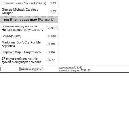
Eminem: Loose Yourself (Ver. 2)
3.21
George Michael: Careless
3.21
whisper
top 5 по просмотрам
[Panasonic]
Бременские музыканты:
22919
Ничего на свете лучше нету
Бригада (к/ф)
10681
Madonna: Don't Cry For Me
8588
Argentina
Штраус: Марш Радетского
8384
17 мгновений весны: Не
8277
думай о секундах свысока
всего мелодий: 3160
всего просмотров: 7756153