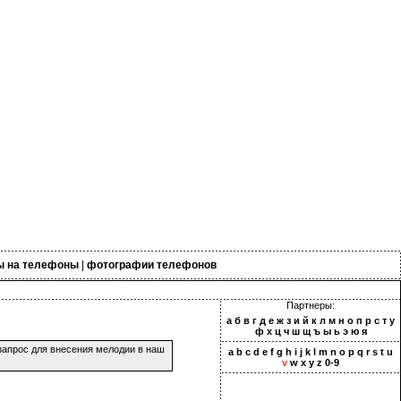
ы на телефоны
|
фотографии телефонов
Партнеры:
а
б
в
г
д
е
ж
з
и
й
к
л
м
н
о
п
р
с
т
у
ф
х
ц
ч
ш
щ
ъ
ы
ь
э
ю
я
запрос для внесения мелодии в наш
a
b
c
d
e
f
g
h
i
j
k
l
m
n
o
p
q
r
s
t
u
v
w
x
y
z
0-9