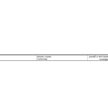
узнай о поступ
каталог ссылок
статистика
телефо