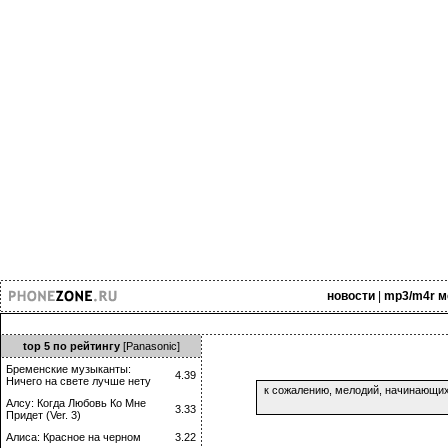
новости
|
mp3/m4r м
top 5 по рейтингу
[Panasonic]
Бременские музыканты:
4.39
Ничего на свете лучше нету
к сожалению, мелодий, начинающи
Алсу: Когда Любовь Ко Мне
3.33
Придет (Ver. 3)
Алиса: Красное на черном
3.22