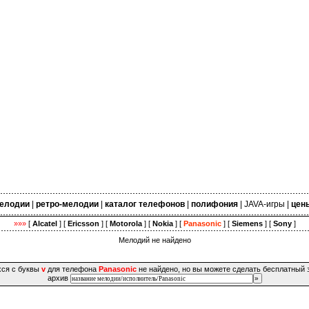
елодии
|
ретро-мелодии
|
каталог телефонов
|
полифония
|
JAVA-игры
|
цен
»»»
[
Alcatel
] [
Ericsson
] [
Motorola
] [
Nokia
] [
Panasonic
] [
Siemens
] [
Sony
]
Мелодий не найдено
хся с буквы
v
для телефона
Panasonic
не найдено, но вы можете сделать бесплатный 
архив