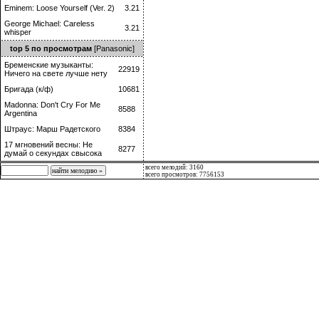
Eminem: Loose Yourself (Ver. 2)
3.21
George Michael: Careless
3.21
whisper
top 5 по просмотрам
[Panasonic]
Бременские музыканты:
22919
Ничего на свете лучше нету
Бригада (к/ф)
10681
Madonna: Don't Cry For Me
8588
Argentina
Штраус: Марш Радетского
8384
17 мгновений весны: Не
8277
думай о секундах свысока
всего мелодий: 3160
всего просмотров: 7756153