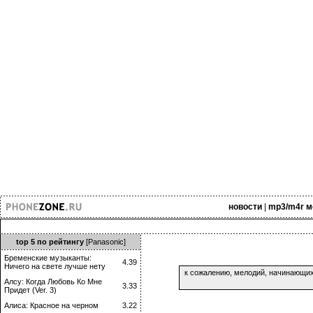
новости
|
mp3/m4r м
top 5 по рейтингу
[Panasonic]
Бременские музыканты:
4.39
Ничего на свете лучше нету
к сожалению, мелодий, начинающи
Алсу: Когда Любовь Ко Мне
3.33
Придет (Ver. 3)
Алиса: Красное на черном
3.22