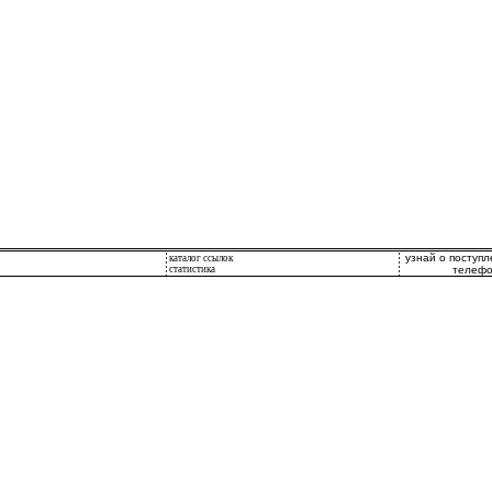
узнай о поступ
каталог ссылок
статистика
телефо