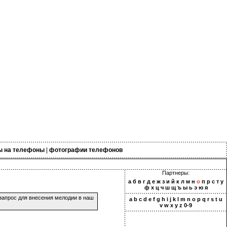
ы на телефоны
|
фотографии телефонов
Партнеры:
а
б
в
г
д
е
ж
з
и
й
к
л
м
н
о
п
р
с
т
у
ф
х
ц
ч
ш
щ
ъ
ы
ь
э
ю
я
запрос для внесения мелодии в наш
a
b
c
d
e
f
g
h
i
j
k
l
m
n
o
p
q
r
s
t
u
v
w
x
y
z
0-9