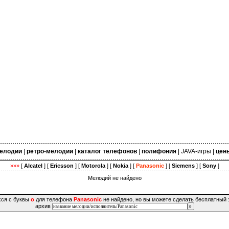
елодии
|
ретро-мелодии
|
каталог телефонов
|
полифония
|
JAVA-игры
|
цен
»»»
[
Alcatel
] [
Ericsson
] [
Motorola
] [
Nokia
] [
Panasonic
] [
Siemens
] [
Sony
]
Мелодий не найдено
хся с буквы
о
для телефона
Panasonic
не найдено, но вы можете сделать бесплатный 
архив