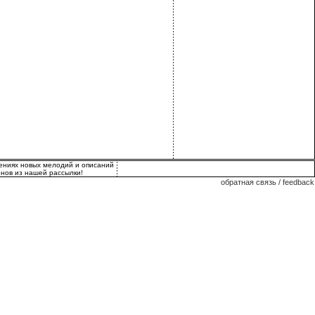
лениях новых мелодий и описаний
нов из нашей рассылки!
обратная связь / feedback