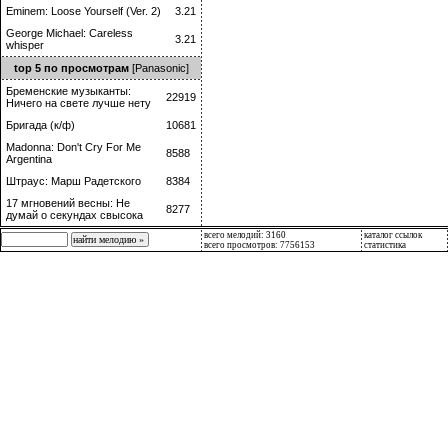
Eminem: Loose Yourself (Ver. 2)
3.21
George Michael: Careless
3.21
whisper
top 5 по просмотрам
[Panasonic]
Бременские музыканты:
22919
Ничего на свете лучше нету
Бригада (к/ф)
10681
Madonna: Don't Cry For Me
8588
Argentina
Штраус: Марш Радетского
8384
17 мгновений весны: Не
8277
думай о секундах свысока
всего мелодий: 3160
каталог ссылок
всего просмотров: 7756153
статистика