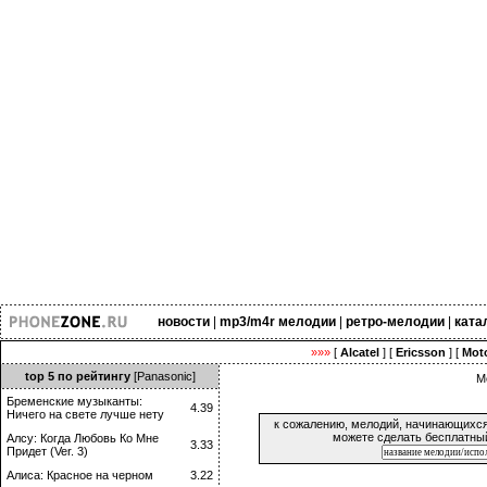
новости
|
mp3/m4r мелодии
|
ретро-мелодии
|
ката
»»»
[
Alcatel
] [
Ericsson
] [
Moto
top 5 по рейтингу
[Panasonic]
М
Бременские музыканты:
4.39
Ничего на свете лучше нету
к сожалению, мелодий, начинающихс
можете сделать бесплатный
Алсу: Когда Любовь Ко Мне
3.33
Придет (Ver. 3)
Алиса: Красное на черном
3.22