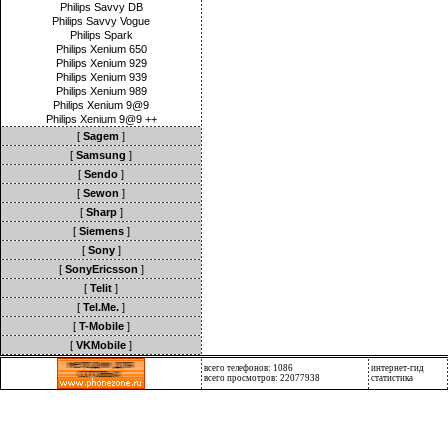
Philips Savvy DB
Philips Savvy Vogue
Philips Spark
Philips Xenium 650
Philips Xenium 929
Philips Xenium 939
Philips Xenium 989
Philips Xenium 9@9
Philips Xenium 9@9 ++
[
Sagem
]
[
Samsung
]
[
Sendo
]
[
Sewon
]
[
Sharp
]
[
Siemens
]
[
Sony
]
[
SonyEricsson
]
[
Telit
]
[
Tel.Me.
]
[
T-Mobile
]
[
VKMobile
]
всего телефонов: 1086
интернет-гид
всего просмотров: 22077938
статистика