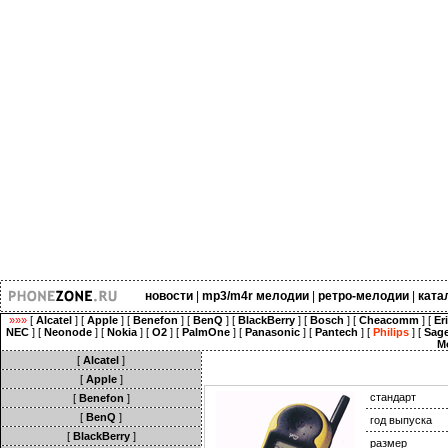
новости
|
mp3/m4r мелодии
|
ретро-мелодии
|
ката
»»»
[
Alcatel
] [
Apple
] [
Benefon
] [
BenQ
] [
BlackBerry
] [
Bosch
] [
Cheacomm
] [
Er
NEC
] [
Neonode
] [
Nokia
] [
O2
] [
PalmOne
] [
Panasonic
] [
Pantech
] [
Philips
] [
Sag
M
[
Alcatel
]
[
Apple
]
стандарт
[
Benefon
]
[
BenQ
]
год выпуска
[
BlackBerry
]
размер