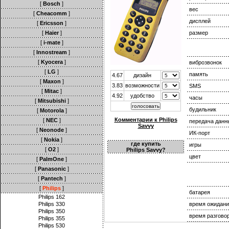
[
Bosch
]
вес
[
Cheacomm
]
дисплей
[
Ericsson
]
[
Haier
]
размер
[
i-mate
]
[
Innostream
]
[
Kyocera
]
виброзвонок
[
LG
]
память
4.67
дизайн
[
Maxon
]
3.83
возможности
SMS
[
Mitac
]
4.92
удобство
часы
[
Mitsubishi
]
будильник
[
Motorola
]
Комментарии к Philips
[
NEC
]
передача данн
Savvy
[
Neonode
]
ИК-порт
[
Nokia
]
где купить
игры
[
O2
]
Philips Savvy?
цвет
[
PalmOne
]
[
Panasonic
]
[
Pantech
]
[
Philips
]
батарея
Philips 162
Philips 330
время ожидани
Philips 350
время разгово
Philips 355
Philips 530