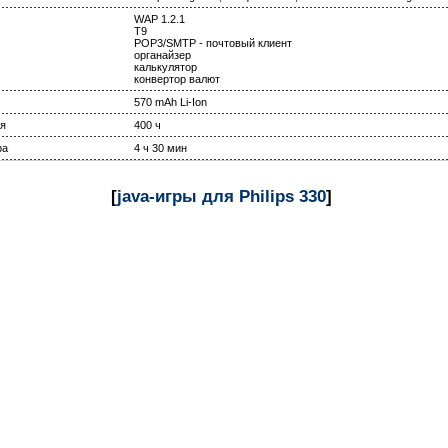
WAP 1.2.1
T9
POP3/SMTP - почтовый клиент
органайзер
калькулятор
конвертор валют
570 mAh Li-Ion
я
400 ч
ра
4 ч 30 мин
[
java-игры для Philips 330
]