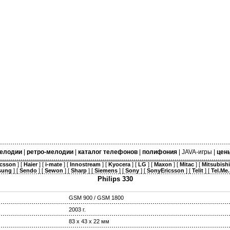
елодии
|
ретро-мелодии
|
каталог телефонов
|
полифония
|
JAVA-игры
|
цен
icsson
] [
Haier
] [
i-mate
] [
Innostream
] [
Kyocera
] [
LG
] [
Maxon
] [
Mitac
] [
Mitsubishi
sung
] [
Sendo
] [
Sewon
] [
Sharp
] [
Siemens
] [
Sony
] [
SonyEricsson
] [
Telit
] [
Tel.Me.
Philips 330
GSM 900 / GSM 1800
2003 г.
83 х 43 х 22 мм