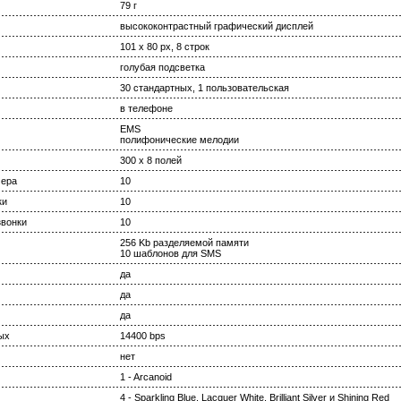
79 г
высококонтрастный графический дисплей
101 x 80 px, 8 строк
голубая подсветка
30 стандартных, 1 пользовательская
в телефоне
EMS
полифонические мелодии
300 х 8 полей
мера
10
ки
10
вонки
10
256 Kb разделяемой памяти
10 шаблонов для SMS
да
да
да
ых
14400 bps
нет
1 - Arcanoid
4 - Sparkling Blue, Lacquer White, Brilliant Silver и Shining Red