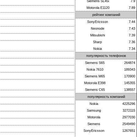
Siemens SL45i
7.9
Motorola E1120
7.89
рейтинг компаний
SonyEricsson
7.44
Neonode
7.43
Mitsubishi
7.39
Sharp
7.36
Nokia
7.34
популярность телефонов
Siemens S65
264874
Nokia 7610
189343
Siemens M65
170900
Motorola E398
145355
Siemens C65
138557
популярность компаний
Nokia
4225296
Samsung
3272115
Motorola
2977030
Siemens
2549490
SonyEricsson
1267651