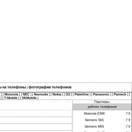
ы на телефоны
|
фотографии телефонов
] [
Motorola
] [
NEC
] [
Neonode
] [
Nokia
] [
O2
] [
PalmOne
] [
Panasonic
] [
Pantech
] [
] [
T-Mobile
] [
VKMobile
]
Партнеры:
рейтинг телефонов
Motorola E398
7.9
Siemens S65
7.9
Siemens M65
7.9