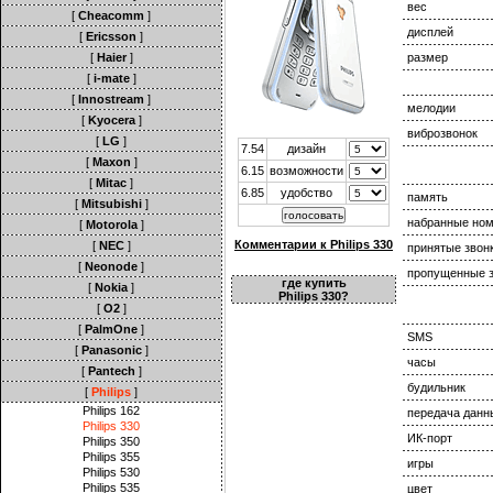
вес
[
Cheacomm
]
дисплей
[
Ericsson
]
[
Haier
]
размер
[
i-mate
]
[
Innostream
]
мелодии
[
Kyocera
]
виброзвонок
[
LG
]
7.54
дизайн
[
Maxon
]
6.15
возможности
[
Mitac
]
6.85
удобство
память
[
Mitsubishi
]
набранные но
[
Motorola
]
Комментарии к Philips 330
[
NEC
]
принятые звон
[
Neonode
]
пропущенные з
где купить
[
Nokia
]
Philips 330?
[
O2
]
[
PalmOne
]
SMS
[
Panasonic
]
часы
[
Pantech
]
будильник
[
Philips
]
Philips 162
передача данн
Philips 330
ИК-порт
Philips 350
Philips 355
игры
Philips 530
Philips 535
цвет