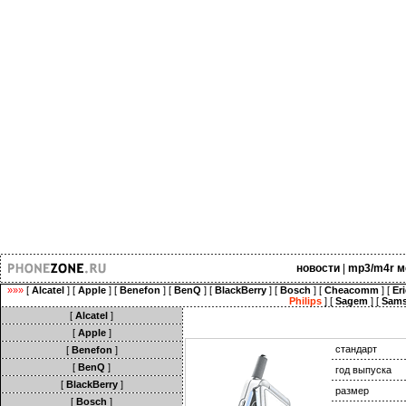
новости
|
mp3/m4r м
»»»
[
Alcatel
] [
Apple
] [
Benefon
] [
BenQ
] [
BlackBerry
] [
Bosch
] [
Cheacomm
] [
Er
Philips
] [
Sagem
] [
Sam
[
Alcatel
]
[
Apple
]
стандарт
[
Benefon
]
[
BenQ
]
год выпуска
[
BlackBerry
]
размер
[
Bosch
]