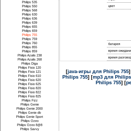
Philips 535
цвет
Philips 550
Philips 568
Philips 630
Philips 636
Philips 639
Philips 655
Philips 659
Philips 755
Philips 759
Philips 760
батарея
Philips 855
время ожидани
Philips 859
Philips Azalis 238
время разгово
Philips Azalis 268
Philips Diga
Philips Fisio 120
[
java-игры для Philips 755
]
Philips Fisio 121
Philips Fisio 610
Philips 755
] [
mp3 для Philips
Philips Fisio 620
Philips 755
] [
р
Philips Fisio 625
Philips Fisio 820
Philips Fisio 822
Philips Fisio 825
Philips Fizz
Philips Genie
Philips Genie 2000
Philips Genie db
Philips Genie Sport
Philips Ozeo
Philips Ozeo 8@8
Philips Savvy