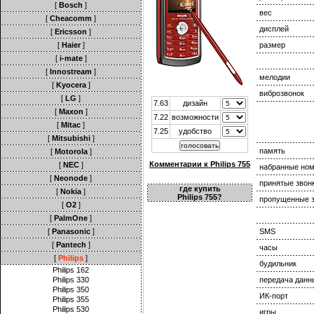
[
Bosch
]
вес
[
Cheacomm
]
дисплей
[
Ericsson
]
[
Haier
]
размер
[
i-mate
]
[
Innostream
]
мелодии
[
Kyocera
]
виброзвонок
[
LG
]
7.63
дизайн
[
Maxon
]
7.22
возможности
[
Mitac
]
7.25
удобство
[
Mitsubishi
]
память
[
Motorola
]
Комментарии к Philips 755
[
NEC
]
набранные но
[
Neonode
]
принятые звон
где купить
[
Nokia
]
Philips 755?
пропущенные з
[
O2
]
[
PalmOne
]
[
Panasonic
]
SMS
[
Pantech
]
часы
[
Philips
]
будильник
Philips 162
Philips 330
передача данн
Philips 350
ИК-порт
Philips 355
Philips 530
игры