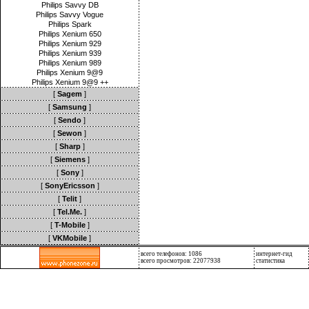
Philips Savvy DB
Philips Savvy Vogue
Philips Spark
Philips Xenium 650
Philips Xenium 929
Philips Xenium 939
Philips Xenium 989
Philips Xenium 9@9
Philips Xenium 9@9 ++
[
Sagem
]
[
Samsung
]
[
Sendo
]
[
Sewon
]
[
Sharp
]
[
Siemens
]
[
Sony
]
[
SonyEricsson
]
[
Telit
]
[
Tel.Me.
]
[
T-Mobile
]
[
VKMobile
]
всего телефонов: 1086
интернет-гид
всего просмотров: 22077938
статистика